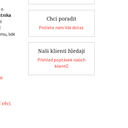
 o
stníka
Chci poradit
í
Pošlete nám Váš dotaz
í
omu, lidé
Naši klienti hledají
Přehled poptávek našich
klientů
ru
 věci