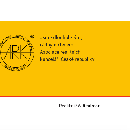
Jsme dlouholetým,
řádným členem
Asociace realitních
kanceláří České republiky
Realitní SW
Real
man