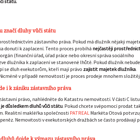
či státu.
 značí dluhy vůči státu
rostřednictvím zástavního práva. Pokud má dlužník nějaký majet
ka donutí k zaplacení. Tento proces probíhá
nejčastěji prostřednic
orgán (finanční úřad, úřad práce nebo okresní správa sociálního
yzve dlužníka k zaplacení ve stanovené lhůtě. Pokud dlužník nebude
pí se dluh exekutorům, kteří mají právo
zajistit majetek dlužníka
.
 Nicméně v případě nemovitostí je proces prodeje mnohem složitějš
e i k zániku zástavního práva
 zástavní právo, nahlédněte do Katastru nemovitostí. V části C listu
 je důsledkem dluhů vůči státu
. Pokud chcete svépomocí prodat ta
m. Realitní makléřka společnosti
PATREAL
Markéta Otová potvrzuj
eněz. Nemovitosti v exekutorských dražbách se často prodávají 
 dluhů dojde k výmazu zástavního práva