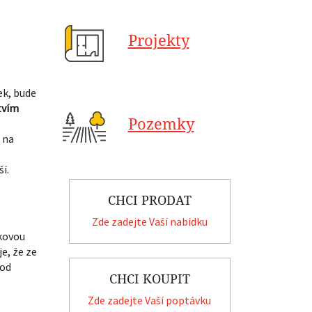
Projekty
ek, bude
tvím
Pozemky
 na
í.
CHCI PRODAT
Zde zadejte Vaší nabídku
kovou
e, že ze
pod
CHCI KOUPIT
Zde zadejte Vaší poptávku