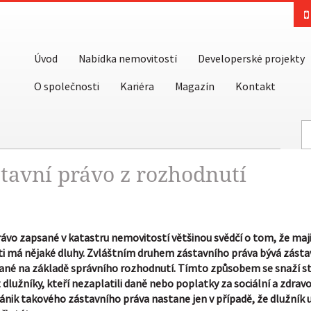
Úvod
Nabídka nemovitostí
Developerské projekty
O společnosti
Kariéra
Magazín
Kontakt
tavní právo z rozhodnutí
ávo zapsané v katastru nemovitostí většinou svědčí o tom, že maj
i má nějaké dluhy. Zvláštním druhem zástavního práva bývá zásta
ané na základě správního rozhodnutí. Tímto způsobem se snaží s
dlužníky, kteří nezaplatili daně nebo poplatky za sociální a zdrav
Zánik takového zástavního práva nastane jen v případě, že dlužník 