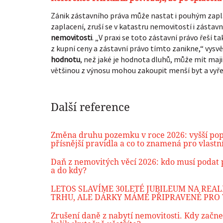
Zánik zástavního práva může nastat i pouhým zapla
zaplacení, zruší se v katastru nemovitostí i zástavn
nemovitosti
. „V praxi se toto zástavní právo řeší t
z kupní ceny a zástavní právo tímto zanikne,“ vysv
hodnotu
, než jaké je hodnota dluhů, může mít majit
většinou z výnosu mohou zakoupit menší byt a vyřeši
Další reference
Změna druhu pozemku v roce 2026: vyšší pop
přísnější pravidla a co to znamená pro vlastn
Daň z nemovitých věcí 2026: kdo musí podat 
a do kdy?
LETOS SLAVÍME 30LETÉ JUBILEUM NA REA
TRHU, ALE DÁRKY MÁME PŘIPRAVENÉ PRO 
Zrušení daně z nabytí nemovitosti. Kdy začne 