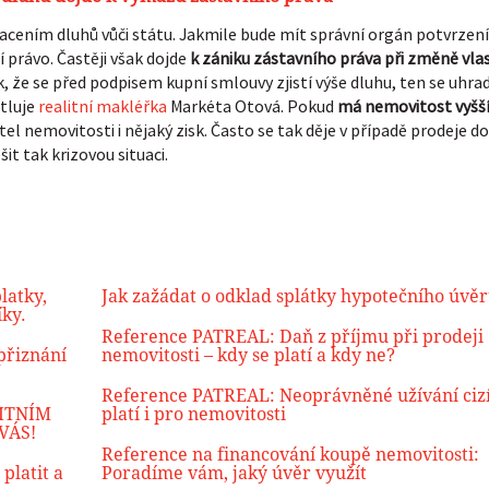
cením dluhů vůči státu. Jakmile bude mít správní orgán potvrzení
í právo. Častěji však dojde
k zániku zástavního práva při změně vla
ak, že se před podpisem kupní smlouvy zjistí výše dluhu, ten se uhrad
ětluje
realitní makléřka
Markéta Otová. Pokud
má nemovitost vyšš
el nemovitosti i nějaký zisk. Často se tak děje v případě prodeje d
t tak krizovou situaci.
latky,
Jak zažádat o odklad splátky hypotečního úvě
íky.
Reference PATREAL: Daň z příjmu při prodeji
přiznání
nemovitosti – kdy se platí a kdy ne?
Reference PATREAL: Neoprávněné užívání cizí
LITNÍM
platí i pro nemovitosti
VÁS!
Reference na financování koupě nemovitosti:
platit a
Poradíme vám, jaký úvěr využít