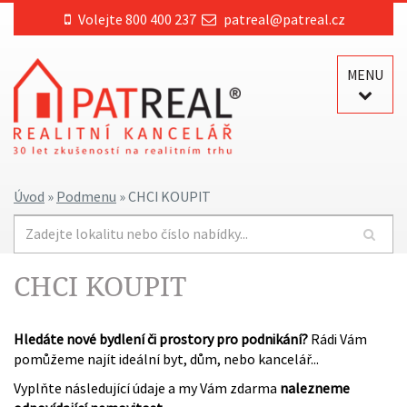
Volejte 800 400 237
patreal@patreal.cz
MENU
Úvod
»
Podmenu
» CHCI KOUPIT
CHCI KOUPIT
Hledáte nové bydlení či prostory pro podnikání?
Rádi Vám
pomůžeme najít ideální byt, dům, nebo kancelář...
Vyplňte následující údaje a my Vám zdarma
nalezneme