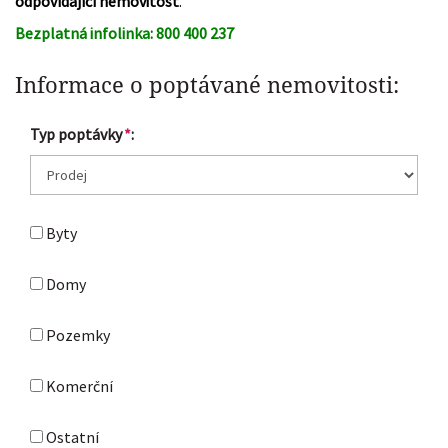
odpovídající nemovitost
.
Bezplatná infolinka: 800 400 237
Informace o poptávané nemovitosti:
Typ poptávky
*
:
Byty
Domy
Pozemky
Komerční
Ostatní