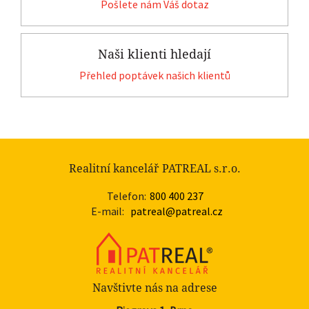
Pošlete nám Váš dotaz
Naši klienti hledají
Přehled poptávek našich klientů
Realitní kancelář PATREAL s.r.o.
Telefon:
800 400 237
E-mail:
patreal@patreal.cz
Navštivte nás na adrese