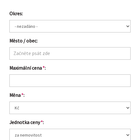
Okres:
Město / obec:
Maximální cena
*
:
Měna
*
:
Jednotka ceny
*
: