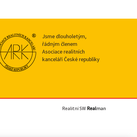
Jsme dlouholetým,
řádným členem
Asociace realitních
kanceláří České republiky
Realitní SW
Real
man