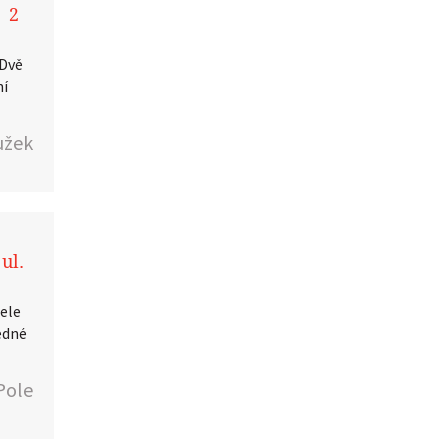
| 2
 Dvě
ní
užek
ul.
tele
jedné
Pole