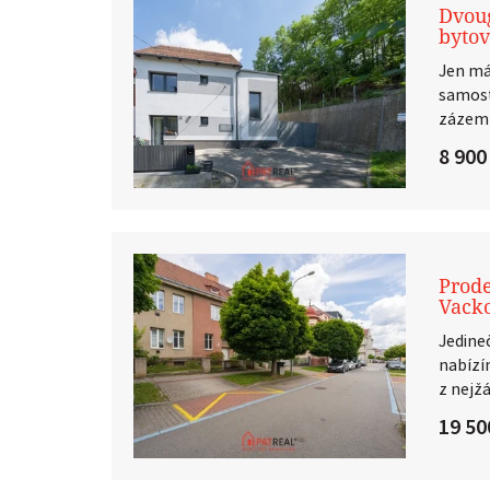
Dvoug
bytov
Jen má
samost
zázemí
8 900
Prode
Vack
Jedine
nabízí
z nejžá
19 50