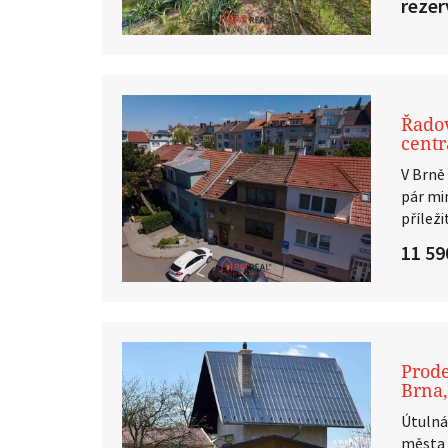
reze
Řadov
centr
V Brně 
pár mi
příleži
11 59
Prode
Brna
Útulná
města 