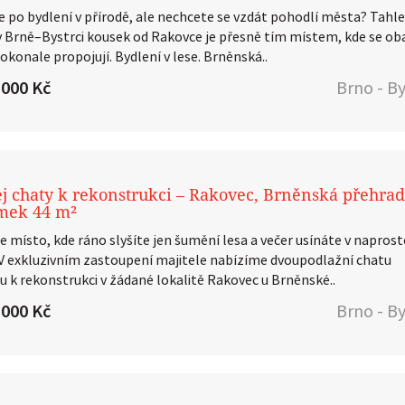
e po bydlení v přírodě, ale nechcete se vzdát pohodlí města? Tahl
v Brně–Bystrci kousek od Rakovce je přesně tím místem, kde se ob
okonale propojují. Bydlení v lese. Brněnská..
 000 Kč
Brno - By
j chaty k rekonstrukci – Rakovec, Brněnská přehrad
mek 44 m²
e místo, kde ráno slyšíte jen šumění lesa a večer usínáte v napros
 V exkluzivním zastoupení majitele nabízíme dvoupodlažní chatu
u k rekonstrukci v žádané lokalitě Rakovec u Brněnské..
 000 Kč
Brno - By