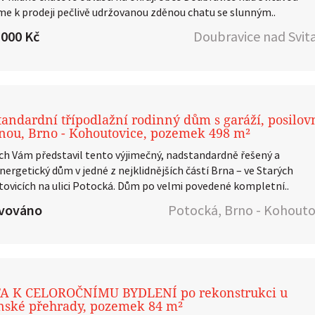
me k prodeji pečlivě udržovanou zděnou chatu se slunným..
 000 Kč
Doubravice nad Svit
andardní třípodlažní rodinný dům s garáží, posilo
nou, Brno - Kohoutovice, pozemek 498 m²
ch Vám představil tento výjimečný, nadstandardně řešený a
nergetický dům v jedné z nejklidnějších částí Brna – ve Starých
ovicích na ulici Potocká. Dům po velmi povedené kompletní..
rvováno
Potocká, Brno - Kohouto
A K CELOROČNÍMU BYDLENÍ po rekonstrukci u
nské přehrady, pozemek 84 m²