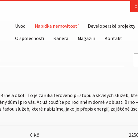
Úvod
Nabídka nemovitostí
Developerské projekty
O společnosti
Kariéra
Magazín
Kontakt
ů
rně a okolí. To je záruka férového přístupu a skvělých služeb, kte
ý dům i pro vás. Ať už toužíte po rodinném domě v oblasti Brno 
řadou služeb, které nabízíme, jako je přepis energií, zajištěné ús
0
Kč
225