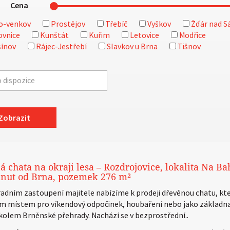
Cena
o-venkov
Prostějov
Třebíč
Vyškov
Žďár nad S
ovnice
Kunštát
Kuřim
Letovice
Modřice
ínov
Rájec-Jestřebí
Slavkov u Brna
Tišnov
Zobrazit
á chata na okraji lesa – Rozdrojovice, lokalita Na Ba
inut od Brna, pozemek 276 m²
radním zastoupení majitele nabízíme k prodeji dřevěnou chatu, kte
ím místem pro víkendový odpočinek, houbaření nebo jako základn
 kolem Brněnské přehrady. Nachází se v bezprostřední..