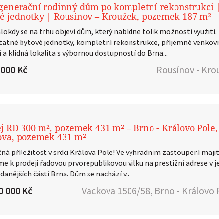
enerační rodinný dům po kompletní rekonstrukci 
é jednotky | Rousínov – Kroužek, pozemek 187 m²
lokdy se na trhu objeví dům, který nabídne tolik možností využití.
atné bytové jednotky, kompletní rekonstrukce, příjemné venkov
 a klidná lokalita s výbornou dostupností do Brna...
 000 Kč
Rousínov - Kro
j RD 300 m², pozemek 431 m² – Brno - Královo Pole, 
ova, pozemek 431 m²
čná příležitost v srdci Králova Pole! Ve výhradním zastoupení maji
me k prodeji řadovou prvorepublikovou vilku na prestižní adrese v 
danějších částí Brna. Dům se nachází v..
0 000 Kč
Vackova 1506/58, Brno - Královo 