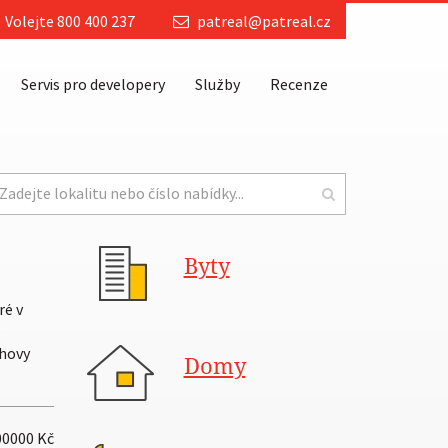
Volejte 800 400 237
patreal@patreal.cz
Servis pro developery
Služby
Recenze
Byty
ré v
–
chovy
Domy
00000
Kč