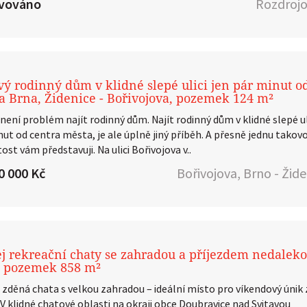
rvováno
Rozdrojo
ý rodinný dům v klidné slepé ulici jen pár minut o
a Brna, Židenice - Bořivojova, pozemek 124 m²
není problém najít rodinný dům. Najít rodinný dům v klidné slepé ul
nut od centra města, je ale úplně jiný příběh. A přesně jednu takov
tost vám představuji. Na ulici Bořivojova v..
0 000 Kč
Bořivojova, Brno - Žid
j rekreační chaty se zahradou a příjezdem nedalek
, pozemek 858 m²
 zděná chata s velkou zahradou – ideální místo pro víkendový únik 
V klidné chatové oblasti na okraji obce Doubravice nad Svitavou