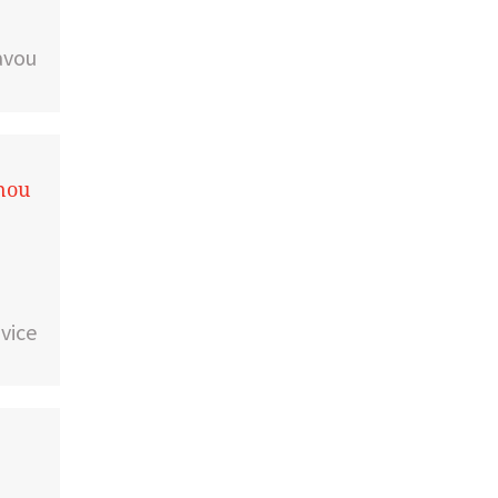
avou
vnou
vice