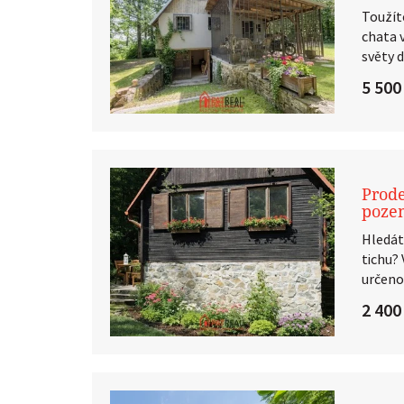
Toužít
chata 
světy d
5 500
Prode
poze
Hledát
tichu?
určeno
2 400