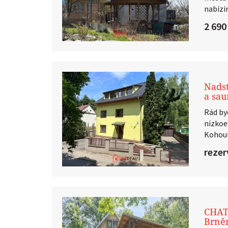
nabízí
2 690
Nadst
a sau
Rád by
nízkoe
Kohout
reze
CHAT
Brně