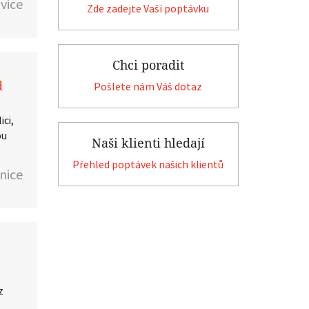
vice
Zde zadejte Vaší poptávku
Chci poradit
d
Pošlete nám Váš dotaz
ici,
ou
Naši klienti hledají
Přehled poptávek našich klientů
enice
o
z