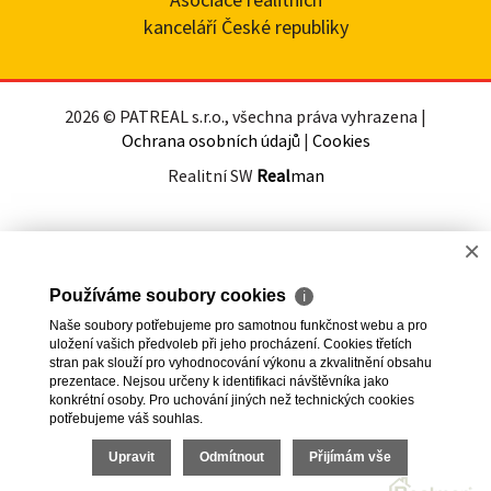
kanceláří České republiky
2026 © PATREAL s.r.o., všechna práva vyhrazena |
Ochrana osobních údajů
|
Cookies
Realitní SW
Real
man
×
Používáme soubory cookies
ℹ
Naše soubory potřebujeme pro samotnou funkčnost webu a pro
uložení vašich předvoleb při jeho procházení. Cookies třetích
stran pak slouží pro vyhodnocování výkonu a zkvalitnění obsahu
prezentace. Nejsou určeny k identifikaci návštěvníka jako
konkrétní osoby. Pro uchování jiných než technických cookies
potřebujeme váš souhlas.
Upravit
Odmítnout
Přijímám vše