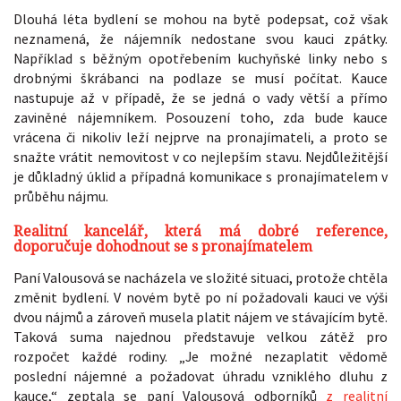
Dlouhá léta bydlení se mohou na bytě podepsat, což však
neznamená, že nájemník nedostane svou kauci zpátky.
Například s běžným opotřebením kuchyňské linky nebo s
drobnými škrábanci na podlaze se musí počítat. Kauce
nastupuje až v případě, že se jedná o vady větší a přímo
zaviněné nájemníkem. Posouzení toho, zda bude kauce
vrácena či nikoliv leží nejprve na pronajímateli, a proto se
snažte vrátit nemovitost v co nejlepším stavu. Nejdůležitější
je důkladný úklid a případná komunikace s pronajímatelem v
průběhu nájmu.
Realitní kancelář, která má dobré reference,
doporučuje dohodnout se s pronajímatelem
Paní Valousová se nacházela ve složité situaci, protože chtěla
změnit bydlení. V novém bytě po ní požadovali kauci ve výši
dvou nájmů a zároveň musela platit nájem ve stávajícím bytě.
Taková suma najednou představuje velkou zátěž pro
rozpočet každé rodiny. „Je možné nezaplatit vědomě
poslední nájemné a požadovat úhradu vzniklého dluhu z
kauce,“ zeptala se paní Valousová odborníků
z realitní