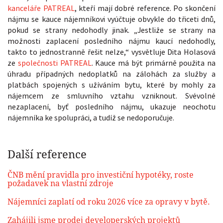
kanceláře PATREAL
, kteří mají dobré reference. Po skončení
nájmu se kauce nájemníkovi vyúčtuje obvykle do třiceti dnů,
pokud se strany nedohodly jinak. „Jestliže se strany na
možnosti zaplacení posledního nájmu kaucí nedohodly,
takto to jednostranně řešit nelze,“ vysvětluje Dita Holasová
ze
společnosti PATREAL
. Kauce má být primárně použita na
úhradu případných nedoplatků na zálohách za služby a
platbách spojených s užíváním bytu, které by mohly za
nájemcem ze smluvního vztahu vzniknout. Svévolné
nezaplacení, byť posledního nájmu, ukazuje neochotu
nájemníka ke spolupráci, a tudíž se nedoporučuje.
Další reference
ČNB mění pravidla pro investiční hypotéky, roste
požadavek na vlastní zdroje
Nájemníci zaplatí od roku 2026 více za opravy v bytě.
Zahájili jsme prodej developerských projektů