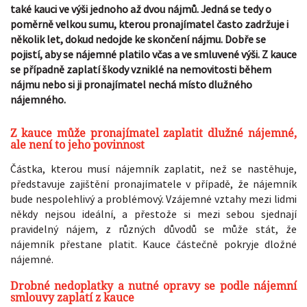
také kauci ve výši jednoho až dvou nájmů. Jedná se tedy o
poměrně velkou sumu, kterou pronajímatel často zadržuje i
několik let, dokud nedojde ke skončení nájmu. Dobře se
pojistí, aby se nájemné platilo včas a ve smluvené výši. Z kauce
se případně zaplatí škody vzniklé na nemovitosti během
nájmu nebo si ji pronajímatel nechá místo dlužného
nájemného.
Z kauce může pronajímatel zaplatit dlužné nájemné,
ale není to jeho povinnost
Částka, kterou musí nájemník zaplatit, než se nastěhuje,
představuje zajištění pronajímatele v případě, že nájemník
bude nespolehlivý a problémový. Vzájemné vztahy mezi lidmi
někdy nejsou ideální, a přestože si mezi sebou sjednají
pravidelný nájem, z různých důvodů se může stát, že
nájemník přestane platit. Kauce částečně pokryje dložné
nájemné.
Drobné nedoplatky a nutné opravy se podle nájemní
smlouvy zaplatí z kauce