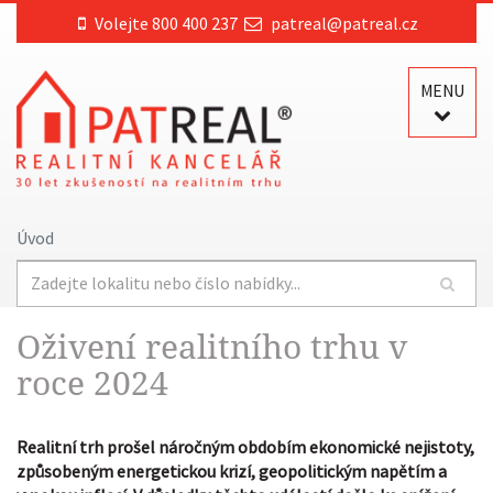
Volejte 800 400 237
patreal@patreal.cz
MENU
Úvod
Oživení realitního trhu v
roce 2024
Realitní trh prošel náročným obdobím ekonomické nejistoty,
způsobeným energetickou krizí, geopolitickým napětím a