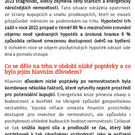
2023 stagnovat, klesly zejména ceny starších a energeticky
náročnějších nemovitostí.
Tato situace odrážela opatrnost
ze strany kupujících a snahu prodávajících, kteří se museli
přizpůsobit měnícím se podmínkám na trhu.
Hypoteční trh
zažil v roce 2022 propad o téměř 80 % v meziročním srovnání
objemu nově sjednaných hypoték a úroková hranice 6 %
způsobila celkově omezenou dostupnost úvěrů na bydlení.
V loňském roce se objem poskytnutých hypoték odrazil ode
dna a pomalu stoupá
Co se dělo na trhu v období nízké poptávky a co
bylo jejím hlavním důvodem?
Hlavním
důvodem nízké poptávky po nemovitostech byla
kombinace několika faktorů, které vytvořily nejisté prostředí
pro potenciální kupující.
Energetická krize přinesla obavy o
budoucnost a konflikt na Ukrajině způsobil geopolitickou
nestabilitu. Vysoká inflace omezila finanční prostředky
dostupné pro investice do nemovitostí, ale způsobila i
pochybnosti ohledně budoucích hodnot nemovitostí. Celkově
se tak
snížila kupní síla a prodloužil se čas, který lidé
potřebovali k tak závažnému rozhodnutí, jako je pořízení