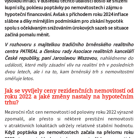
vysokou inflací. V důsledku těchto událostí došlo ke snížení
kupní síly, poklesu poptávky po nemovitostech i zájmu o
hypoteční financování. Avšak s příchodem roku 2024 inflace
slábne a díky mírnějším podmínkám pro získání hypoték
spolu s očekávaným snižováním úrokových sazeb se situace
začíná pomalu měnit.
V rozhovoru s majitelkou tradičního brněnského realitního
centra PATREAL a členkou rady Asociace realitních kanceláří
České republiky, paní Jaroslavou Wiszovou
, nahlédneme do
událostí, které měly zásadní vliv na realitní trh v posledních
dvou letech, ale i na to, kam brněnský trh s nemovitostmi
směřuje letos.
Jak se vyvíjely ceny rezidenčních nemovitostí od
roku 2022 a jaké změny nastaly na hypotečním
trhu?
Meziroční růst cen nemovitostí od poloviny roku 2022 výrazně
zpomalil, ale přesto si některé prestižní nemovitosti
v atraktivních lokalitách udržely relativně stabilní hodnotu.
Když poptávka po nemovitostech začala na přelomu roku