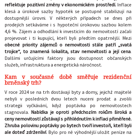
reflektuje pozitivní změny v ekonomickém prostředí.
Inflace
klesá a úrokové sazby hypoték se postupně stabilizují na
dostupnější úrovni. V některých případech se dnes při
prodejích setkáváme i s hypoteční úrokovou sazbou kolem
4,6 %. Zájem a odhodlání k investicím do nemovitostí začali
projevovat i ti kupující, kteří byli předtím opatrnější. Mezi
obecné priority zájemců o nemovitosti stále patří „svatá
trojice“, to znamená lokalita, stav nemovitosti a její cena
.
Dalšími určujícími faktory jsou dostupnost občanských
služeb, infrastruktura a energetická náročnost.
Kam v současné době směřuje rezidenční
brněnský trh?
V roce 2024 se na trh dostávají byty a domy, jejichž majitelé
nebyli v posledních dvou letech nuceni prodat a zvolili
strategii vyčkávání, když poptávka po nemovitostech
stagnovala.
Nabídka je oproti předchozím rokům široká a
ceny nemovitostí zůstávají s přihlédnutím k inflaci přiměřené.
Zhruba polovinu poptávky po bytech tvoří investoři, kteří byli
ale doteď zdrženliví
. Bylo pro ně výhodnější uložit peníze na