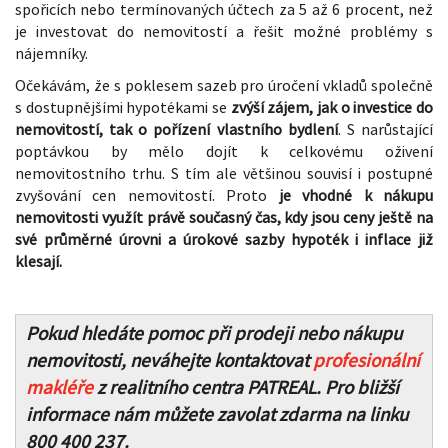
spořicích nebo termínovaných účtech za 5 až 6 procent, než
je investovat do nemovitostí a řešit možné problémy s
nájemníky.
Očekávám, že s poklesem sazeb pro úročení vkladů společně
s dostupnějšími hypotékami se
zvýší zájem, jak o investice do
nemovitostí, tak o pořízení vlastního bydlení
. S narůstající
poptávkou by mělo dojít k celkovému oživení
nemovitostního trhu. S tím ale většinou souvisí i postupné
zvyšování cen nemovitostí. Proto
je vhodné k nákupu
nemovitosti využít právě současný čas, kdy jsou ceny ještě na
své průměrné úrovni a úrokové sazby hypoték i inflace již
klesají.
Pokud hledáte pomoc při prodeji nebo nákupu
nemovitosti, neváhejte kontaktovat
profesionální
makléře
z realitního centra PATREAL. Pro bližší
informace nám můžete zavolat zdarma na linku
800 400 237.