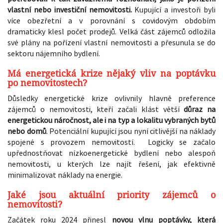
vlastní nebo investiční nemovitosti.
Kupující a investoři byli
více obezřetní a v porovnání s covidovým obdobím
dramaticky klesl počet prodejů. Velká část zájemců odložila
své plány na pořízení vlastní nemovitosti a přesunula se do
sektoru nájemního bydlení.
Má energetická krize nějaký vliv na poptávku
po nemovitostech?
Důsledky energetické krize ovlivnily hlavně preference
zájemců o nemovitosti, kteří začali klást větší
důraz na
energetickou náročnost, ale i na typ a lokalitu vybraných bytů
nebo domů
. Potenciální kupující jsou nyní citlivější na náklady
spojené s provozem nemovitostí. Logicky se začalo
upřednostňovat nízkoenergetické bydlení nebo alespoň
nemovitosti, u kterých lze najít řešení, jak efektivně
minimalizovat náklady na energie.
Jaké jsou aktuální priority zájemců o
nemovitosti?
Začátek roku 2024 přinesl
novou vlnu poptávky, která