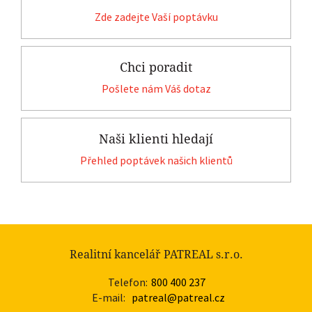
Zde zadejte Vaší poptávku
Chci poradit
Pošlete nám Váš dotaz
Naši klienti hledají
Přehled poptávek našich klientů
Realitní kancelář PATREAL s.r.o.
Telefon:
800 400 237
E-mail:
patreal@patreal.cz