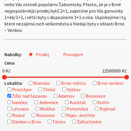
nebo Vás oslovili populární Žabovřesky. Přesto, že je v Brně
nejpopulárnější prodej bytů 2+1, zajistíme pro Vás garsonky
1+kk/1+1, i větší byty s dispozicemi 3+1 a více. Uspokojíme i ty,
které nezajímá ruch velkoměsta a hledají byty v oblasti Brno
– Venkov.
Nabídky:
Prodej
Pronájem
Cena
0
Kč
22500000
Kč
Lokalita:
Blansko
Brno-město
Brno-venkov
Prostějov
Třebíč
Vyškov
Žďár nad Sázavou
Adamov
Boskovice
Ivančice
Jedovnice
Kunštát
Kuřim
Letovice
Modřice
Pohořelice
Rajhrad
Rosice
Rousínov
Rájec-Jestřebí
Slavkov u Brna
Tišnov
Židlochovice