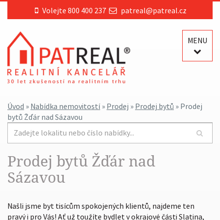
Volejte 800 400 237
patreal@patreal.cz
MENU
Úvod
»
Nabídka nemovitostí
»
Prodej
»
Prodej bytů
» Prodej
bytů Žďár nad Sázavou
Prodej bytů Žďár nad
Sázavou
Našli jsme byt tisícům spokojených klientů, najdeme ten
pravý i pro Vás! Ať už toužíte bydlet v okrajové části Slatina,