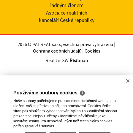
řádným členem
Asociace realitních
kanceláří České republiky
2026 © PATREAL s.r.o., všechna práva vyhrazena |
Ochrana osobních údajů
|
Cookies
Realitní SW
Real
man
×
Používáme soubory cookies
ℹ
Naše soubory potřebujeme pro samotnou funkčnost webu a pro
uložení vašich předvoleb při jeho procházení. Cookies třetích
stran pak slouží pro vyhodnocování výkonu a zkvalitnění obsahu
prezentace. Nejsou určeny k identifikaci návštěvníka jako
konkrétní osoby. Pro uchování jiných než technických cookies
potřebujeme váš souhlas.