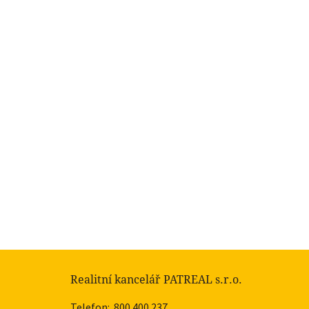
Realitní kancelář PATREAL s.r.o.
Telefon:
800 400 237