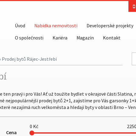
Úvod
Nabídka nemovitostí
Developerské projekty
O společnosti
Kariéra
Magazín
Kontakt
» Prodej bytů Rájec-Jestřebí
bí
ten pravý i pro Vás! Ať už toužíte bydlet v okrajové části Slatina,
Brně nejpopulárnější prodej bytů 2+1, zajistíme pro Vás garsonky 1+k
, které nezajímá ruch velkoměsta a hledají byty v oblasti Brno – Ven
0
Kč
225
Cena