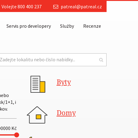
Volejte 800 400 237
patreal@patreal.cz
Servis pro developery
Služby
Recenze
Byty
 nebo
k/1+1, i
kov.
Domy
00000
Kč