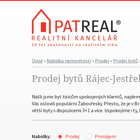
Úvod
»
Nabídka nemovitostí
»
Prodej
»
Prodej bytů
Prodej bytů Rájec-Jestře
Našli jsme byt tisícům spokojených klientů, najdeme 
Vás oslovili populární Žabovřesky. Přesto, že je v 
větší byty s dispozicemi 3+1 a více. Uspokojíme i ty
Nabídky:
Prodej
Pronájem