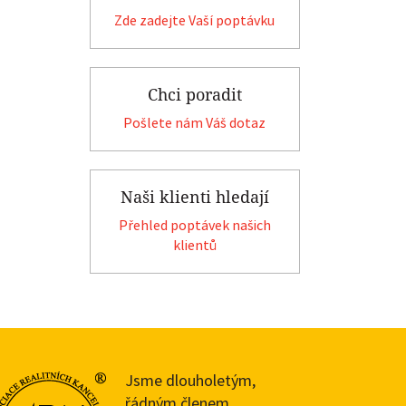
Zde zadejte Vaší poptávku
Chci poradit
Pošlete nám Váš dotaz
Naši klienti hledají
Přehled poptávek našich
klientů
Jsme dlouholetým,
řádným členem