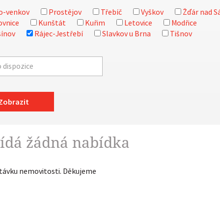
o-venkov
Prostějov
Třebíč
Vyškov
Žďár nad S
ovnice
Kunštát
Kuřim
Letovice
Modřice
ínov
Rájec-Jestřebí
Slavkov u Brna
Tišnov
Zobrazit
ídá žádná nabídka
ptávku nemovitosti. Děkujeme