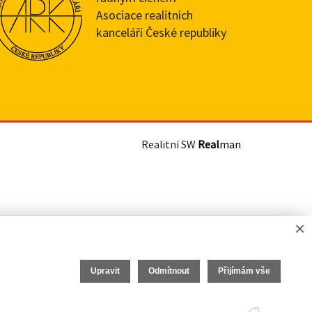
Asociace realitních
kanceláří České republiky
Realitní SW
Real
man
×
Upravit
Odmítnout
Přijímám vše