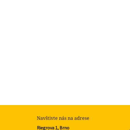
Navštivte nás na adrese
Riegrova 1, Brno