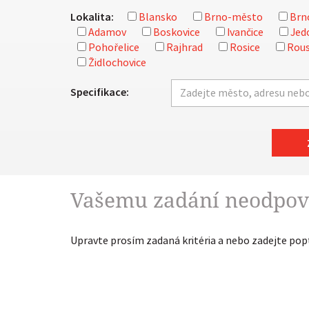
Lokalita:
Blansko
Brno-město
Brn
Adamov
Boskovice
Ivančice
Jed
Pohořelice
Rajhrad
Rosice
Rous
Židlochovice
Specifikace:
Vašemu zadání neodpov
Upravte prosím zadaná kritéria a nebo zadejte po