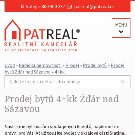
Volejte 800 400 237
patreal@patreal.cz
MENU
Úvod
»
Nabídka nemovitostí
»
Prodej
»
Prodej bytů
»
Prodej
bytů Žďár nad Sázavou
» 4+kk
Prodej bytů 4+kk Žďár nad
Sázavou
Našli jsme byt tisícům spokojených klientů, najdeme ten
pravý i pro Vás! Ať už toužíte bydlet v okrajové části Slatina,