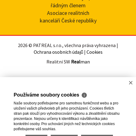
řádným členem
Asociace realitních
kanceláří České republiky
2026 © PATREAL s.r.o., všechna práva vyhrazena |
Ochrana osobních údajů
|
Cookies
Realitní SW
Real
man
×
Používáme soubory cookies
ℹ
Naše soubory potřebujeme pro samotnou funkčnost webu a pro
uložení vašich předvoleb při jeho procházení. Cookies třetích
stran pak slouží pro vyhodnocování výkonu a zkvalitnění obsahu
prezentace. Nejsou určeny k identifikaci návštěvníka jako
konkrétní osoby. Pro uchování jiných než technických cookies
potřebujeme váš souhlas.