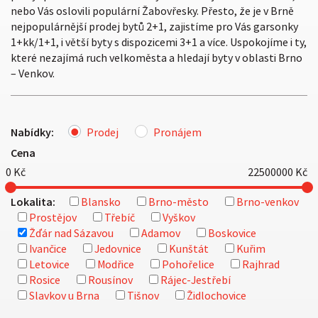
nebo Vás oslovili populární Žabovřesky. Přesto, že je v Brně
nejpopulárnější prodej bytů 2+1, zajistíme pro Vás garsonky
1+kk/1+1, i větší byty s dispozicemi 3+1 a více. Uspokojíme i ty,
které nezajímá ruch velkoměsta a hledají byty v oblasti Brno
– Venkov.
Nabídky:
Prodej
Pronájem
Cena
0
Kč
22500000
Kč
Lokalita:
Blansko
Brno-město
Brno-venkov
Prostějov
Třebíč
Vyškov
Žďár nad Sázavou
Adamov
Boskovice
Ivančice
Jedovnice
Kunštát
Kuřim
Letovice
Modřice
Pohořelice
Rajhrad
Rosice
Rousínov
Rájec-Jestřebí
Slavkov u Brna
Tišnov
Židlochovice