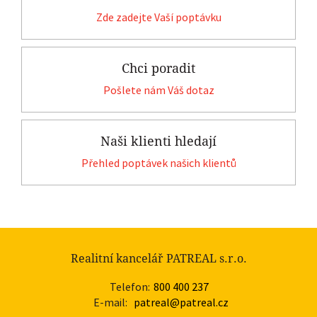
Zde zadejte Vaší poptávku
Chci poradit
Pošlete nám Váš dotaz
Naši klienti hledají
Přehled poptávek našich klientů
Realitní kancelář PATREAL s.r.o.
Telefon:
800 400 237
E-mail:
patreal@patreal.cz