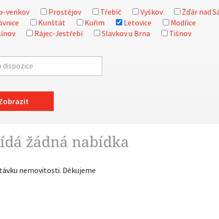
o-venkov
Prostějov
Třebíč
Vyškov
Žďár nad S
ovnice
Kunštát
Kuřim
Letovice
Modřice
ínov
Rájec-Jestřebí
Slavkov u Brna
Tišnov
Zobrazit
ídá žádná nabídka
ptávku nemovitosti. Děkujeme