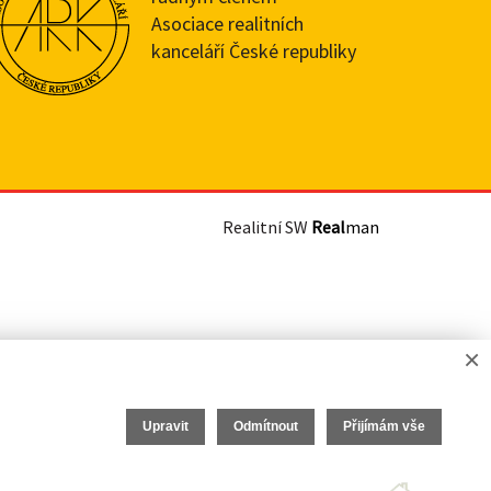
Asociace realitních
kanceláří České republiky
Realitní SW
Real
man
×
Upravit
Odmítnout
Přijímám vše