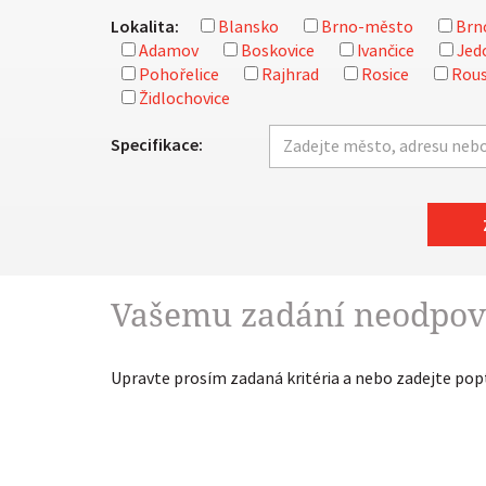
Lokalita:
Blansko
Brno-město
Brn
Adamov
Boskovice
Ivančice
Jed
Pohořelice
Rajhrad
Rosice
Rous
Židlochovice
Specifikace:
Vašemu zadání neodpov
Upravte prosím zadaná kritéria a nebo zadejte po