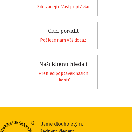
Zde zadejte Vaší poptávku
Chci poradit
Pošlete nám Váš dotaz
Naši klienti hledají
Přehled poptávek našich
klientů
Jsme dlouholetým,
řádným členem