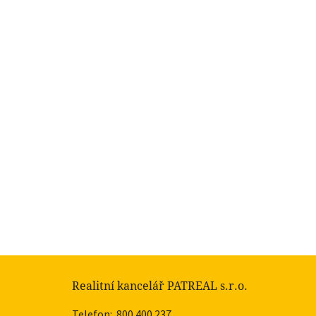
Realitní kancelář PATREAL s.r.o.
Telefon:
800 400 237