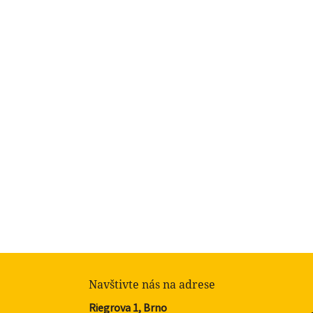
Navštivte nás na adrese
Riegrova 1, Brno