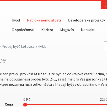
Úvod
Nabídka nemovitostí
Developerské projekty
O společnosti
Kariéra
Magazín
Kontakt
»
Prodej bytů Letovice
» 4+kk
ce
ten pravý i pro Vás! Ať už toužíte bydlet v okrajové části Slatina,
Brně nejpopulárnější prodej bytů 2+1, zajistíme pro Vás garsonky 1+k
, které nezajímá ruch velkoměsta a hledají byty v oblasti Brno – Ven
0
Kč
225
Cena