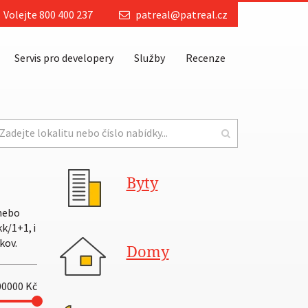
Volejte 800 400 237
patreal@patreal.cz
Servis pro developery
Služby
Recenze
Byty
 nebo
k/1+1, i
kov.
Domy
00000
Kč