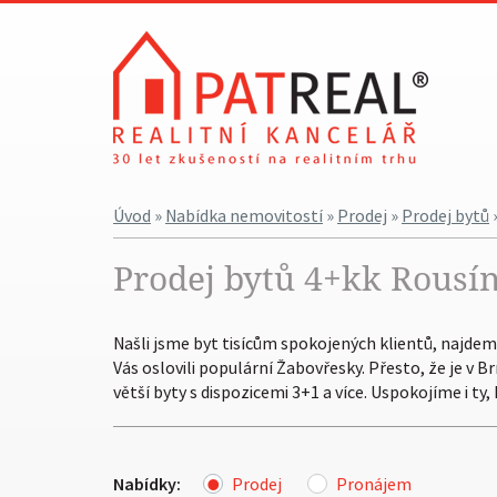
Úvod
»
Nabídka nemovitostí
»
Prodej
»
Prodej bytů
Prodej bytů 4+kk Rousí
Našli jsme byt tisícům spokojených klientů, najdeme 
Vás oslovili populární Žabovřesky. Přesto, že je v 
větší byty s dispozicemi 3+1 a více. Uspokojíme i ty
Nabídky:
Prodej
Pronájem