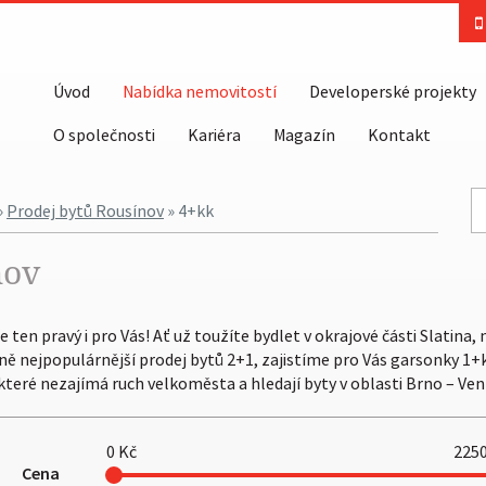
Úvod
Nabídka nemovitostí
Developerské projekty
O společnosti
Kariéra
Magazín
Kontakt
»
Prodej bytů Rousínov
» 4+kk
nov
ten pravý i pro Vás! Ať už toužíte bydlet v okrajové části Slatina,
Brně nejpopulárnější prodej bytů 2+1, zajistíme pro Vás garsonky 1+k
, které nezajímá ruch velkoměsta a hledají byty v oblasti Brno – Ven
0
Kč
225
Cena