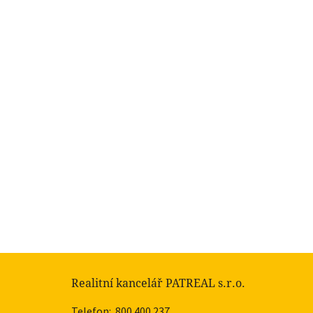
Realitní kancelář PATREAL s.r.o.
Telefon:
800 400 237