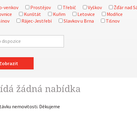
o-venkov
Prostějov
Třebíč
Vyškov
Žďár nad S
ovnice
Kunštát
Kuřim
Letovice
Modřice
ínov
Rájec-Jestřebí
Slavkov u Brna
Tišnov
Zobrazit
ídá žádná nabídka
ptávku nemovitosti. Děkujeme