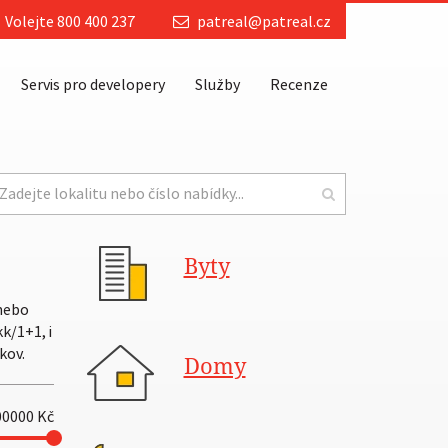
Volejte 800 400 237
patreal@patreal.cz
Servis pro developery
Služby
Recenze
Byty
 nebo
k/1+1, i
kov.
Domy
00000
Kč