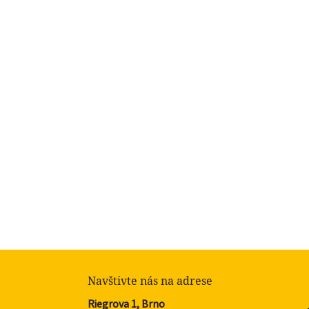
Navštivte nás na adrese
Riegrova 1, Brno