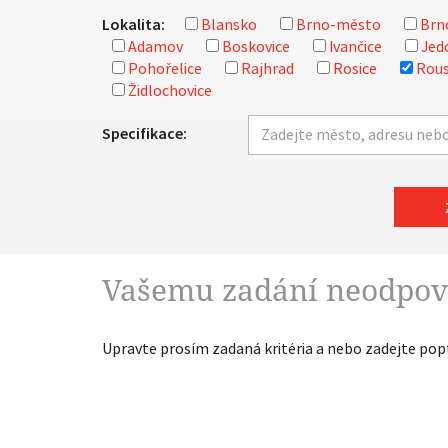
Lokalita:
Blansko
Brno-město
Brn
Adamov
Boskovice
Ivančice
Jed
Pohořelice
Rajhrad
Rosice
Rous
Židlochovice
Specifikace:
Vašemu zadání neodpov
Upravte prosím zadaná kritéria a nebo zadejte po