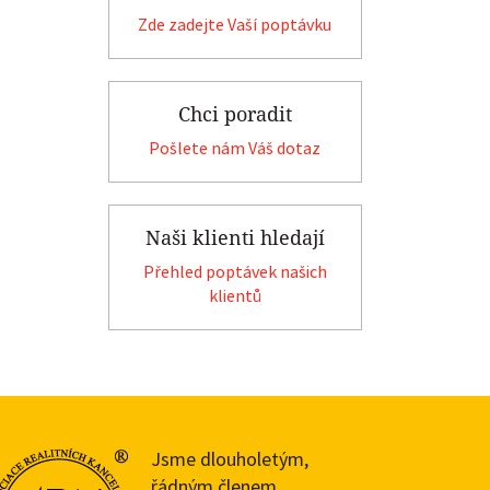
Zde zadejte Vaší poptávku
Chci poradit
Pošlete nám Váš dotaz
Naši klienti hledají
Přehled poptávek našich
klientů
Jsme dlouholetým,
řádným členem