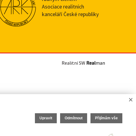
Asociace realitních
kanceláří České republiky
Realitní SW
Real
man
×
Upravit
Odmítnout
Přijímám vše