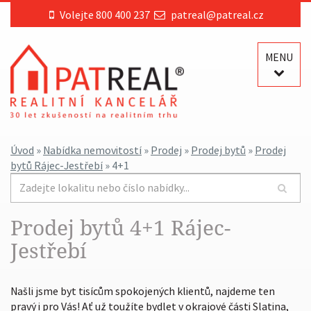
Volejte 800 400 237
patreal@patreal.cz
MENU
Úvod
»
Nabídka nemovitostí
»
Prodej
»
Prodej bytů
»
Prodej
bytů Rájec-Jestřebí
» 4+1
Prodej bytů 4+1 Rájec-
Jestřebí
Našli jsme byt tisícům spokojených klientů, najdeme ten
pravý i pro Vás! Ať už toužíte bydlet v okrajové části Slatina,