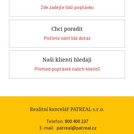
Zde zadejte Vaší poptávku
Chci poradit
Pošlete nám Váš dotaz
Naši klienti hledají
Přehled poptávek našich klientů
Realitní kancelář PATREAL s.r.o.
Telefon:
800 400 237
E-mail:
patreal@patreal.cz