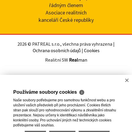
řádným členem
Asociace realitních
kanceláří České republiky
2026 © PATREAL s.r.o., všechna práva vyhrazena |
Ochrana osobních údajů
|
Cookies
Realitní SW
Real
man
×
Používáme soubory cookies
ℹ
Naše soubory potřebujeme pro samotnou funkčnost webu a pro
uložení vašich předvoleb při jeho procházení. Cookies třetích
stran pak slouží pro vyhodnocování výkonu a zkvalitnění obsahu
prezentace. Nejsou určeny k identifikaci návštěvníka jako
konkrétní osoby. Pro uchování jiných než technických cookies
potřebujeme váš souhlas.