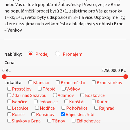
nebo Vás oslovili populární Žabovřesky. Přesto, že je v Brně
nejpopulárnější prodej bytů 2+1, zajistíme pro Vás garsonky
1+kk/1+1, i větší byty s dispozicemi 3+1 a více. Uspokojíme i ty,
které nezajímá ruch velkoměsta a hledají byty v oblasti Brno
– Venkov.
Nabídky:
Prodej
Pronájem
Cena
0
Kč
22500000
Kč
Lokalita:
Blansko
Brno-město
Brno-venkov
Prostějov
Třebíč
Vyškov
Žďár nad Sázavou
Adamov
Boskovice
Ivančice
Jedovnice
Kunštát
Kuřim
Letovice
Modřice
Pohořelice
Rajhrad
Rosice
Rousínov
Rájec-Jestřebí
Slavkov u Brna
Tišnov
Židlochovice