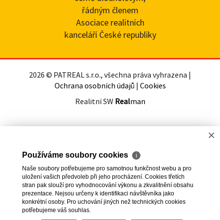
řádným členem
Asociace realitních
kanceláří České republiky
2026 © PATREAL s.r.o., všechna práva vyhrazena |
Ochrana osobních údajů
|
Cookies
Realitní SW
Real
man
×
Používáme soubory cookies
ℹ
Naše soubory potřebujeme pro samotnou funkčnost webu a pro
uložení vašich předvoleb při jeho procházení. Cookies třetích
stran pak slouží pro vyhodnocování výkonu a zkvalitnění obsahu
prezentace. Nejsou určeny k identifikaci návštěvníka jako
konkrétní osoby. Pro uchování jiných než technických cookies
potřebujeme váš souhlas.