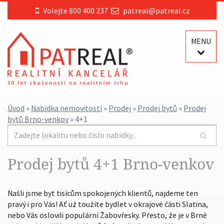
Volejte 800 400 237
patreal@patreal.cz
MENU
Úvod
»
Nabídka nemovitostí
»
Prodej
»
Prodej bytů
»
Prodej
bytů Brno-venkov
» 4+1
Prodej bytů 4+1 Brno-venkov
Našli jsme byt tisícům spokojených klientů, najdeme ten
pravý i pro Vás! Ať už toužíte bydlet v okrajové části Slatina,
nebo Vás oslovili populární Žabovřesky. Přesto, že je v Brně