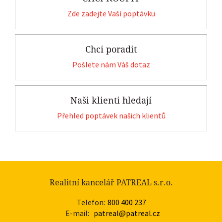
Zde zadejte Vaší poptávku
Chci poradit
Pošlete nám Váš dotaz
Naši klienti hledají
Přehled poptávek našich klientů
Realitní kancelář PATREAL s.r.o.
Telefon:
800 400 237
E-mail:
patreal@patreal.cz