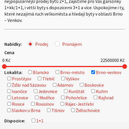
nejpopulárnější prodej bytů 2+1, zajistíme pro Vás garsonky
1+kk/1+1, i větší byty s dispozicemi 3+1 a více. Uspokojíme i ty,
které nezajímá ruch velkoměsta a hledají byty v oblasti Brno
– Venkov.
Nabídky:
Prodej
Pronájem
Cena
0
Kč
22500000
Kč
Lokalita:
Blansko
Brno-město
Brno-venkov
Prostějov
Třebíč
Vyškov
Žďár nad Sázavou
Adamov
Boskovice
Ivančice
Jedovnice
Kunštát
Kuřim
Letovice
Modřice
Pohořelice
Rajhrad
Rosice
Rousínov
Rájec-Jestřebí
Slavkov u Brna
Tišnov
Židlochovice
Dispozice:
1+1