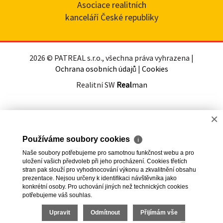
Asociace realitních
kanceláří České republiky
2026 © PATREAL s.r.o., všechna práva vyhrazena |
Ochrana osobních údajů
|
Cookies
Realitní SW
Real
man
×
Používáme soubory cookies
ℹ
Naše soubory potřebujeme pro samotnou funkčnost webu a pro
uložení vašich předvoleb při jeho procházení. Cookies třetích
stran pak slouží pro vyhodnocování výkonu a zkvalitnění obsahu
prezentace. Nejsou určeny k identifikaci návštěvníka jako
konkrétní osoby. Pro uchování jiných než technických cookies
potřebujeme váš souhlas.
Upravit
Odmítnout
Přijímám vše