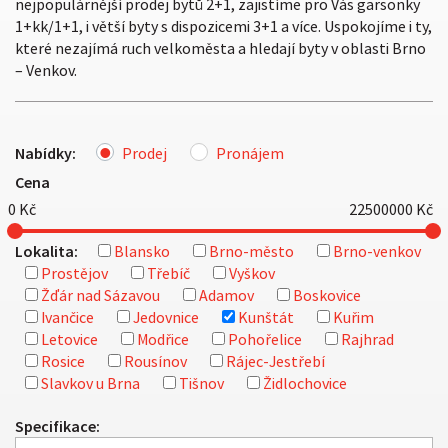
nejpopulárnější prodej bytů 2+1, zajistíme pro Vás garsonky
1+kk/1+1, i větší byty s dispozicemi 3+1 a více. Uspokojíme i ty,
které nezajímá ruch velkoměsta a hledají byty v oblasti Brno
– Venkov.
Nabídky:
Prodej
Pronájem
Cena
0
Kč
22500000
Kč
Lokalita:
Blansko
Brno-město
Brno-venkov
Prostějov
Třebíč
Vyškov
Žďár nad Sázavou
Adamov
Boskovice
Ivančice
Jedovnice
Kunštát
Kuřim
Letovice
Modřice
Pohořelice
Rajhrad
Rosice
Rousínov
Rájec-Jestřebí
Slavkov u Brna
Tišnov
Židlochovice
Specifikace: