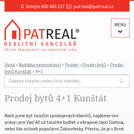
Volejte 800 400 237
patreal@patreal.cz
MENU
Úvod
»
Nabídka nemovitostí
»
Prodej
»
Prodej bytů
»
Prodej
bytů Kunštát
» 4+1
Prodej bytů 4+1 Kunštát
Našli jsme byt tisícům spokojených klientů, najdeme ten
pravý i pro Vás! Ať už toužíte bydlet v okrajové části Slatina,
nebo Vás oslovili populární Žabovřesky. Přesto, že je v Brně