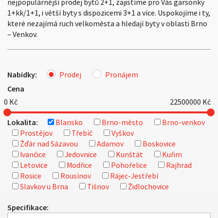
nejpopulárnější prodej bytů 2+1, zajistíme pro Vás garsonky
1+kk/1+1, i větší byty s dispozicemi 3+1 a více. Uspokojíme i ty,
které nezajímá ruch velkoměsta a hledají byty v oblasti Brno
– Venkov.
Nabídky:
Prodej
Pronájem
Cena
0
Kč
22500000
Kč
Lokalita:
Blansko
Brno-město
Brno-venkov
Prostějov
Třebíč
Vyškov
Žďár nad Sázavou
Adamov
Boskovice
Ivančice
Jedovnice
Kunštát
Kuřim
Letovice
Modřice
Pohořelice
Rajhrad
Rosice
Rousínov
Rájec-Jestřebí
Slavkov u Brna
Tišnov
Židlochovice
Specifikace: