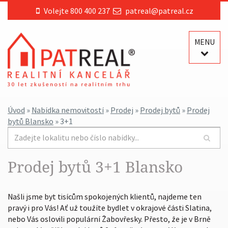
Volejte 800 400 237
patreal@patreal.cz
MENU
Úvod
»
Nabídka nemovitostí
»
Prodej
»
Prodej bytů
»
Prodej
bytů Blansko
» 3+1
Prodej bytů 3+1 Blansko
Našli jsme byt tisícům spokojených klientů, najdeme ten
pravý i pro Vás! Ať už toužíte bydlet v okrajové části Slatina,
nebo Vás oslovili populární Žabovřesky. Přesto, že je v Brně