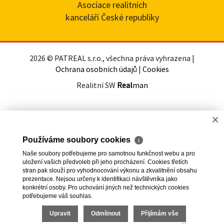
Asociace realitních
kanceláří České republiky
2026 © PATREAL s.r.o., všechna práva vyhrazena |
Ochrana osobních údajů
|
Cookies
Realitní SW
Real
man
×
Používáme soubory cookies
ℹ
Naše soubory potřebujeme pro samotnou funkčnost webu a pro
uložení vašich předvoleb při jeho procházení. Cookies třetích
stran pak slouží pro vyhodnocování výkonu a zkvalitnění obsahu
prezentace. Nejsou určeny k identifikaci návštěvníka jako
konkrétní osoby. Pro uchování jiných než technických cookies
potřebujeme váš souhlas.
Upravit
Odmítnout
Přijímám vše