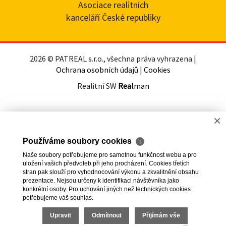
Asociace realitních
kanceláří České republiky
2026 © PATREAL s.r.o., všechna práva vyhrazena |
Ochrana osobních údajů
|
Cookies
Realitní SW
Real
man
×
Používáme soubory cookies
ℹ
Naše soubory potřebujeme pro samotnou funkčnost webu a pro
uložení vašich předvoleb při jeho procházení. Cookies třetích
stran pak slouží pro vyhodnocování výkonu a zkvalitnění obsahu
prezentace. Nejsou určeny k identifikaci návštěvníka jako
konkrétní osoby. Pro uchování jiných než technických cookies
potřebujeme váš souhlas.
Upravit
Odmítnout
Přijímám vše