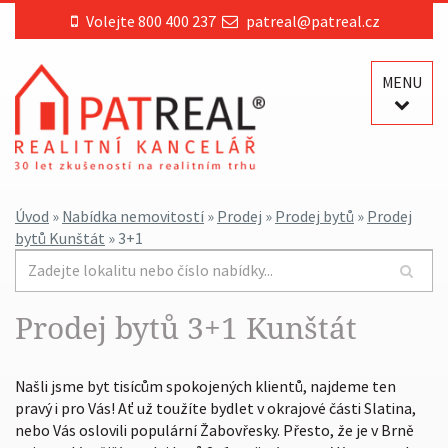
Volejte 800 400 237
patreal@patreal.cz
MENU
Úvod
»
Nabídka nemovitostí
»
Prodej
»
Prodej bytů
»
Prodej
bytů Kunštát
» 3+1
Prodej bytů 3+1 Kunštát
Našli jsme byt tisícům spokojených klientů, najdeme ten
pravý i pro Vás! Ať už toužíte bydlet v okrajové části Slatina,
nebo Vás oslovili populární Žabovřesky. Přesto, že je v Brně