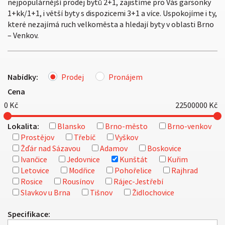
nejpopulárnější prodej bytů 2+1, zajistíme pro Vás garsonky
1+kk/1+1, i větší byty s dispozicemi 3+1 a více. Uspokojíme i ty,
které nezajímá ruch velkoměsta a hledají byty v oblasti Brno
– Venkov.
Nabídky:
Prodej
Pronájem
Cena
0
Kč
22500000
Kč
Lokalita:
Blansko
Brno-město
Brno-venkov
Prostějov
Třebíč
Vyškov
Žďár nad Sázavou
Adamov
Boskovice
Ivančice
Jedovnice
Kunštát
Kuřim
Letovice
Modřice
Pohořelice
Rajhrad
Rosice
Rousínov
Rájec-Jestřebí
Slavkov u Brna
Tišnov
Židlochovice
Specifikace: