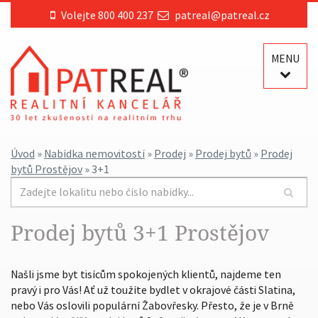
Volejte 800 400 237
patreal@patreal.cz
MENU
Úvod
»
Nabídka nemovitostí
»
Prodej
»
Prodej bytů
»
Prodej
bytů Prostějov
» 3+1
Prodej bytů 3+1 Prostějov
Našli jsme byt tisícům spokojených klientů, najdeme ten
pravý i pro Vás! Ať už toužíte bydlet v okrajové části Slatina,
nebo Vás oslovili populární Žabovřesky. Přesto, že je v Brně