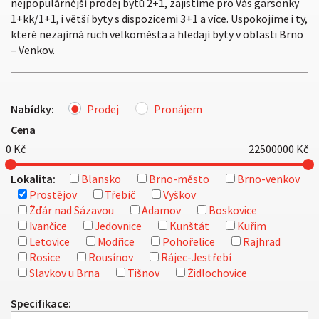
nejpopulárnější prodej bytů 2+1, zajistíme pro Vás garsonky
1+kk/1+1, i větší byty s dispozicemi 3+1 a více. Uspokojíme i ty,
které nezajímá ruch velkoměsta a hledají byty v oblasti Brno
– Venkov.
Nabídky:
Prodej
Pronájem
Cena
0
Kč
22500000
Kč
Lokalita:
Blansko
Brno-město
Brno-venkov
Prostějov
Třebíč
Vyškov
Žďár nad Sázavou
Adamov
Boskovice
Ivančice
Jedovnice
Kunštát
Kuřim
Letovice
Modřice
Pohořelice
Rajhrad
Rosice
Rousínov
Rájec-Jestřebí
Slavkov u Brna
Tišnov
Židlochovice
Specifikace: