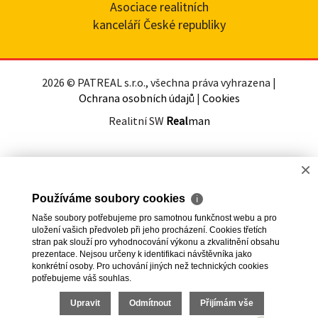
Asociace realitních
kanceláří České republiky
2026 © PATREAL s.r.o., všechna práva vyhrazena |
Ochrana osobních údajů
|
Cookies
Realitní SW
Real
man
×
Používáme soubory cookies
ℹ
Naše soubory potřebujeme pro samotnou funkčnost webu a pro
uložení vašich předvoleb při jeho procházení. Cookies třetích
stran pak slouží pro vyhodnocování výkonu a zkvalitnění obsahu
prezentace. Nejsou určeny k identifikaci návštěvníka jako
konkrétní osoby. Pro uchování jiných než technických cookies
potřebujeme váš souhlas.
Upravit
Odmítnout
Přijímám vše