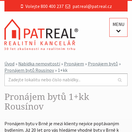
Volejte 800 400 237
patreal@patreal.cz
MENU
Úvod
»
Nabídka nemovitostí
»
Pronájem
»
Pronájem bytů
»
Pronájem bytů Rousínov
» 1+kk
Pronájem bytů 1+kk
Rousínov
Pronájem bytu v Brně je mezi klienty nejvíce poptávaným
bydlením. Již 20 let pro vás hledáme vhodné byty v Brně k