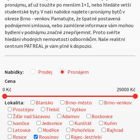
pronájmu, ať už toužíte po menším 1+1, nebo hledáte vetší
studentské byty. V naší nabídce najdete i pronájmy bytů v
okrese Brno - venkov. Pamatujte, že špatně postavená
podnájemní smlouva, nebo zamlčené informace vám mohou
bydlení v podnájmu značně znepříjemnit. Proto svěřte
hledání vhodných nemovitostí odborníkům. Naše realitní
centrum PATREAL je vám plně k dispozici.
Nabídky:
Prodej
Pronájem
Cena
0
Kč
29000
Kč
Lokalita:
Blansko
Brno-město
Brno-venkov
Prostějov
Třebíč
Vyškov
Žďár nad Sázavou
Adamov
Boskovice
Ivančice
Jedovnice
Kunštát
Kuřim
Letovice
Modřice
Pohořelice
Rajhrad
Rosice
Rousínov
Rájec-Jestřebí