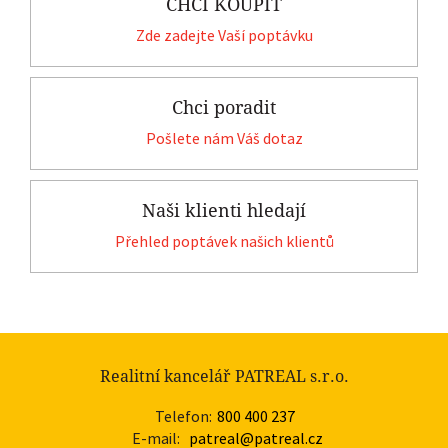
CHCI KOUPIT
Zde zadejte Vaší poptávku
Chci poradit
Pošlete nám Váš dotaz
Naši klienti hledají
Přehled poptávek našich klientů
Realitní kancelář PATREAL s.r.o.
Telefon:
800 400 237
E-mail:
patreal@patreal.cz