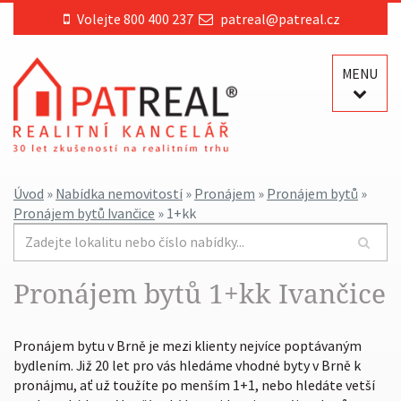
Volejte 800 400 237
patreal@patreal.cz
MENU
Úvod
»
Nabídka nemovitostí
»
Pronájem
»
Pronájem bytů
»
Pronájem bytů Ivančice
» 1+kk
Pronájem bytů 1+kk Ivančice
Pronájem bytu v Brně je mezi klienty nejvíce poptávaným
bydlením. Již 20 let pro vás hledáme vhodné byty v Brně k
pronájmu, ať už toužíte po menším 1+1, nebo hledáte vetší