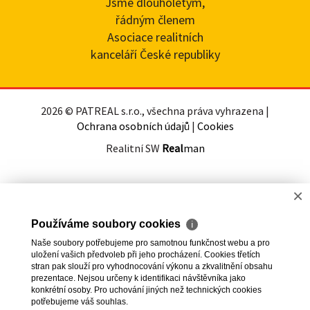
Jsme dlouholetým,
řádným členem
Asociace realitních
kanceláří České republiky
2026 © PATREAL s.r.o., všechna práva vyhrazena |
Ochrana osobních údajů
|
Cookies
Realitní SW
Real
man
×
Používáme soubory cookies
ℹ
Naše soubory potřebujeme pro samotnou funkčnost webu a pro
uložení vašich předvoleb při jeho procházení. Cookies třetích
stran pak slouží pro vyhodnocování výkonu a zkvalitnění obsahu
prezentace. Nejsou určeny k identifikaci návštěvníka jako
konkrétní osoby. Pro uchování jiných než technických cookies
potřebujeme váš souhlas.