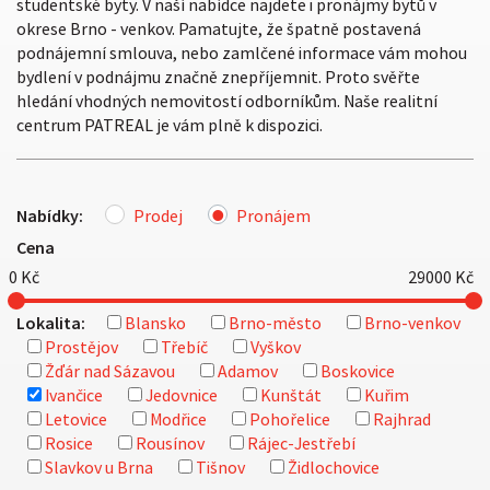
studentské byty. V naší nabídce najdete i pronájmy bytů v
okrese Brno - venkov. Pamatujte, že špatně postavená
podnájemní smlouva, nebo zamlčené informace vám mohou
bydlení v podnájmu značně znepříjemnit. Proto svěřte
hledání vhodných nemovitostí odborníkům. Naše realitní
centrum PATREAL je vám plně k dispozici.
Nabídky:
Prodej
Pronájem
Cena
0
Kč
29000
Kč
Lokalita:
Blansko
Brno-město
Brno-venkov
Prostějov
Třebíč
Vyškov
Žďár nad Sázavou
Adamov
Boskovice
Ivančice
Jedovnice
Kunštát
Kuřim
Letovice
Modřice
Pohořelice
Rajhrad
Rosice
Rousínov
Rájec-Jestřebí
Slavkov u Brna
Tišnov
Židlochovice