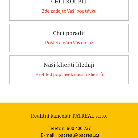
CHCI KOUPIT
Zde zadejte Vaší poptávku
Chci poradit
Pošlete nám Váš dotaz
Naši klienti hledají
Přehled poptávek našich klientů
Realitní kancelář PATREAL s.r.o.
Telefon:
800 400 237
E-mail:
patreal@patreal.cz