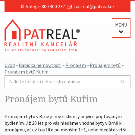
Volejte 800 400 237
patreal@patreal.cz
MENU
Úvod
»
Nabídka nemovitostí
»
Pronájem
»
Pronájem bytů
»
Pronájem bytů Kuřim
Pronájem bytů Kuřim
Pronájem bytu v Brně je mezi klienty nejvíce poptávaným
bydlením. Již 20 let pro vás hledáme vhodné byty v Brně k
pronájmu, ať už toužíte po menším 1+1, nebo hledáte vetší