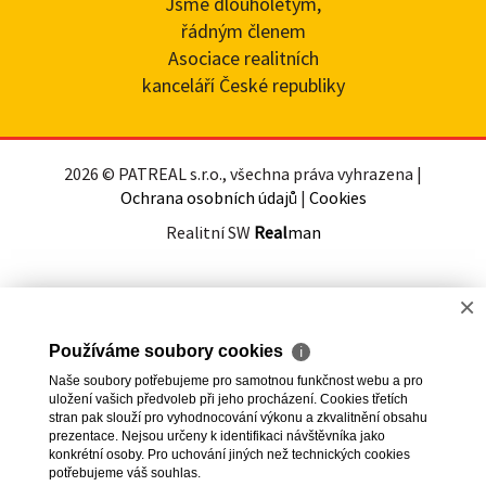
Jsme dlouholetým,
řádným členem
Asociace realitních
kanceláří České republiky
2026 © PATREAL s.r.o., všechna práva vyhrazena |
Ochrana osobních údajů
|
Cookies
Realitní SW
Real
man
×
Používáme soubory cookies
ℹ
Naše soubory potřebujeme pro samotnou funkčnost webu a pro
uložení vašich předvoleb při jeho procházení. Cookies třetích
stran pak slouží pro vyhodnocování výkonu a zkvalitnění obsahu
prezentace. Nejsou určeny k identifikaci návštěvníka jako
konkrétní osoby. Pro uchování jiných než technických cookies
potřebujeme váš souhlas.