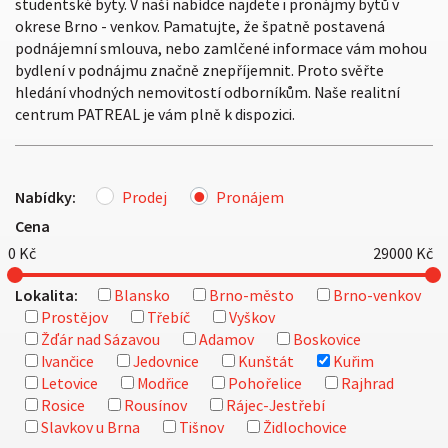
studentské byty. V naší nabídce najdete i pronájmy bytů v
okrese Brno - venkov. Pamatujte, že špatně postavená
podnájemní smlouva, nebo zamlčené informace vám mohou
bydlení v podnájmu značně znepříjemnit. Proto svěřte
hledání vhodných nemovitostí odborníkům. Naše realitní
centrum PATREAL je vám plně k dispozici.
Nabídky:
Prodej
Pronájem
Cena
0
Kč
29000
Kč
Lokalita:
Blansko
Brno-město
Brno-venkov
Prostějov
Třebíč
Vyškov
Žďár nad Sázavou
Adamov
Boskovice
Ivančice
Jedovnice
Kunštát
Kuřim
Letovice
Modřice
Pohořelice
Rajhrad
Rosice
Rousínov
Rájec-Jestřebí
Slavkov u Brna
Tišnov
Židlochovice