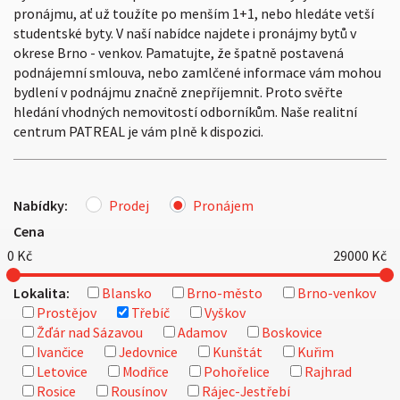
pronájmu, ať už toužíte po menším 1+1, nebo hledáte vetší
studentské byty. V naší nabídce najdete i pronájmy bytů v
okrese Brno - venkov. Pamatujte, že špatně postavená
podnájemní smlouva, nebo zamlčené informace vám mohou
bydlení v podnájmu značně znepříjemnit. Proto svěřte
hledání vhodných nemovitostí odborníkům. Naše realitní
centrum PATREAL je vám plně k dispozici.
Nabídky:
Prodej
Pronájem
Cena
0
Kč
29000
Kč
Lokalita:
Blansko
Brno-město
Brno-venkov
Prostějov
Třebíč
Vyškov
Žďár nad Sázavou
Adamov
Boskovice
Ivančice
Jedovnice
Kunštát
Kuřim
Letovice
Modřice
Pohořelice
Rajhrad
Rosice
Rousínov
Rájec-Jestřebí