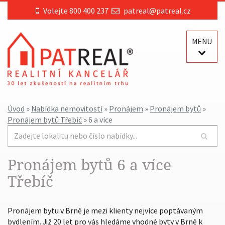
Volejte 800 400 237
patreal@patreal.cz
MENU
Úvod
»
Nabídka nemovitostí
»
Pronájem
»
Pronájem bytů
»
Pronájem bytů Třebíč
» 6 a více
Pronájem bytů 6 a více
Třebíč
Pronájem bytu v Brně je mezi klienty nejvíce poptávaným
bydlením. Již 20 let pro vás hledáme vhodné byty v Brně k