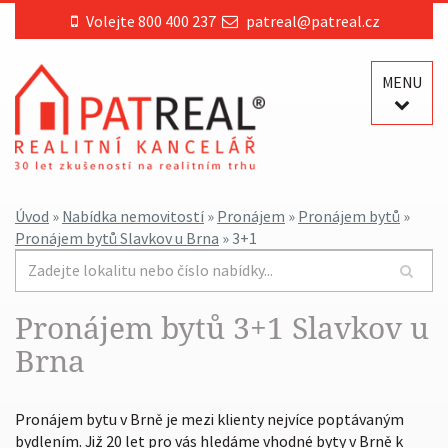
Volejte 800 400 237
patreal@patreal.cz
MENU
Úvod
»
Nabídka nemovitostí
»
Pronájem
»
Pronájem bytů
»
Pronájem bytů Slavkov u Brna
» 3+1
Pronájem bytů 3+1 Slavkov u
Brna
Pronájem bytu v Brně je mezi klienty nejvíce poptávaným
bydlením. Již 20 let pro vás hledáme vhodné byty v Brně k