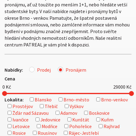
pronájmu, ať už toužíte po menším 1+1, nebo hledáte vetší
studentské byty. V naší nabídce najdete i pronájmy bytů v
okrese Brno - venkov. Pamatujte, že špatně postavená
podnájemní smlouva, nebo zamlčené informace vám mohou
bydlení v podnájmu značně znepříjemnit. Proto svěřte
hledání vhodných nemovitostí odborníkům. Naše realitní
centrum PATREAL je vám plně k dispozici.
Nabídky:
Prodej
Pronájem
Cena
0
Kč
29000
Kč
Lokalita:
Blansko
Brno-město
Brno-venkov
Prostějov
Třebíč
Vyškov
Žďár nad Sázavou
Adamov
Boskovice
Ivančice
Jedovnice
Kunštát
Kuřim
Letovice
Modřice
Pohořelice
Rajhrad
Rosice
Rousínov
Rájec-Jestřebí