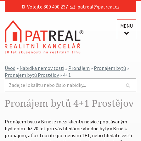
Volejte 800 400 237
patreal@patreal.cz
MENU
Úvod
»
Nabídka nemovitostí
»
Pronájem
»
Pronájem bytů
»
Pronájem bytů Prostějov
» 4+1
Pronájem bytů 4+1 Prostějov
Pronájem bytu v Brně je mezi klienty nejvíce poptávaným
bydlením. Již 20 let pro vás hledáme vhodné byty v Brně k
pronájmu, ať už toužíte po menším 1+1, nebo hledáte vetší