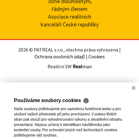
Jsme dlouholetým,
řádným členem
Asociace realitních
kanceláří České republiky
2026 © PATREAL s.r.o., všechna práva vyhrazena |
Ochrana osobních údajů
|
Cookies
Realitní SW
Real
man
×
Používáme soubory cookies
ℹ
Naše soubory potřebujeme pro samotnou funkčnost webu a pro
uložení vašich předvoleb při jeho procházení. Cookies třetích
stran pak slouží pro vyhodnocování výkonu a zkvalitnění obsahu
prezentace. Nejsou určeny k identifikaci návštěvníka jako
konkrétní osoby. Pro uchování jiných než technických cookies
potřebujeme váš souhlas.