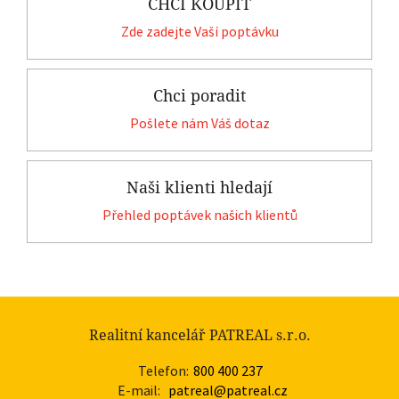
CHCI KOUPIT
Zde zadejte Vaší poptávku
Chci poradit
Pošlete nám Váš dotaz
Naši klienti hledají
Přehled poptávek našich klientů
Realitní kancelář PATREAL s.r.o.
Telefon:
800 400 237
E-mail:
patreal@patreal.cz