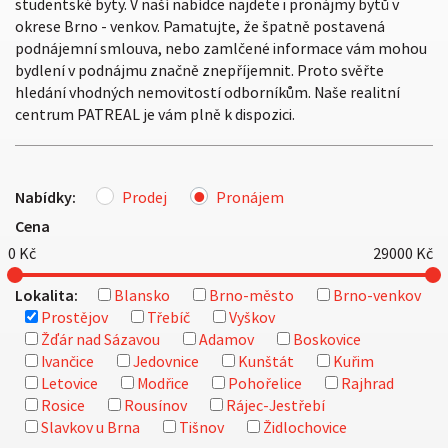
studentské byty. V naší nabídce najdete i pronájmy bytů v
okrese Brno - venkov. Pamatujte, že špatně postavená
podnájemní smlouva, nebo zamlčené informace vám mohou
bydlení v podnájmu značně znepříjemnit. Proto svěřte
hledání vhodných nemovitostí odborníkům. Naše realitní
centrum PATREAL je vám plně k dispozici.
Nabídky:
Prodej
Pronájem
Cena
0
Kč
29000
Kč
Lokalita:
Blansko
Brno-město
Brno-venkov
Prostějov
Třebíč
Vyškov
Žďár nad Sázavou
Adamov
Boskovice
Ivančice
Jedovnice
Kunštát
Kuřim
Letovice
Modřice
Pohořelice
Rajhrad
Rosice
Rousínov
Rájec-Jestřebí
Slavkov u Brna
Tišnov
Židlochovice