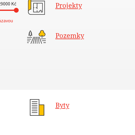
29000
Kč
Projekty
ázavou
Pozemky
Byty