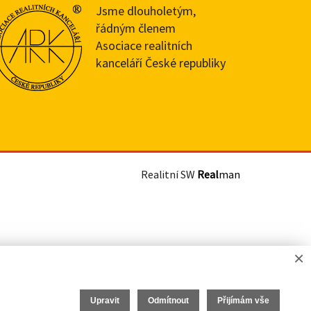
Jsme dlouholetým,
řádným členem
Asociace realitních
kanceláří České republiky
Realitní SW
Real
man
×
Upravit
Odmítnout
Přijímám vše