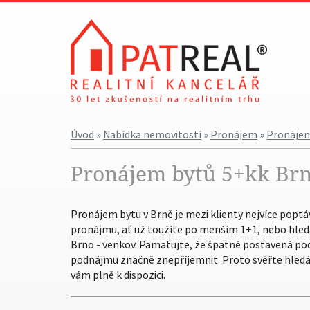
Úvod
»
Nabídka nemovitostí
»
Pronájem
»
Pronájem
Pronájem bytů 5+kk Br
Pronájem bytu v Brně je mezi klienty nejvíce poptá
pronájmu, ať už toužíte po menším 1+1, nebo hledát
Brno - venkov. Pamatujte, že špatně postavená p
podnájmu značně znepříjemnit. Proto svěřte hled
vám plně k dispozici.