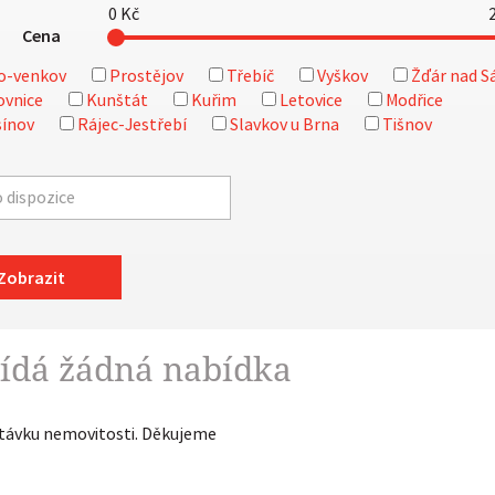
0
Kč
Cena
o-venkov
Prostějov
Třebíč
Vyškov
Žďár nad S
ovnice
Kunštát
Kuřim
Letovice
Modřice
ínov
Rájec-Jestřebí
Slavkov u Brna
Tišnov
Zobrazit
ídá žádná nabídka
ptávku nemovitosti. Děkujeme