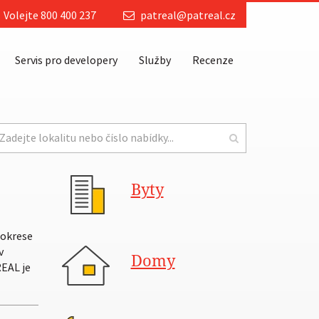
Volejte 800 400 237
patreal@patreal.cz
Servis pro developery
Služby
Recenze
Byty
 okrese
v
Domy
EAL je