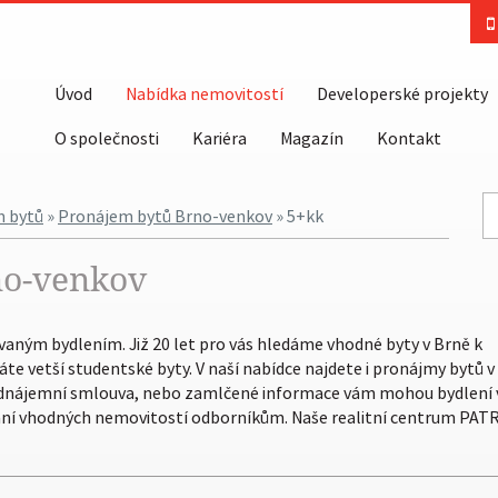
Úvod
Nabídka nemovitostí
Developerské projekty
O společnosti
Kariéra
Magazín
Kontakt
 bytů
»
Pronájem bytů Brno-venkov
» 5+kk
no-venkov
vaným bydlením. Již 20 let pro vás hledáme vhodné byty v Brně k
e vetší studentské byty. V naší nabídce najdete i pronájmy bytů v
odnájemní smlouva, nebo zamlčené informace vám mohou bydlení 
ání vhodných nemovitostí odborníkům. Naše realitní centrum PATR