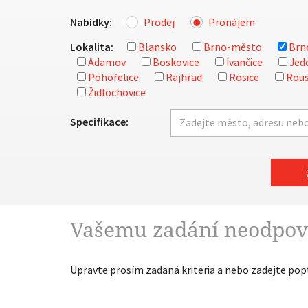
Nabídky:
Prodej
Pronájem
Lokalita:
Blansko
Brno-město
Brn
Adamov
Boskovice
Ivančice
Jed
Pohořelice
Rajhrad
Rosice
Rous
Židlochovice
Specifikace:
Vašemu zadání neodpov
Upravte prosím zadaná kritéria a nebo zadejte po