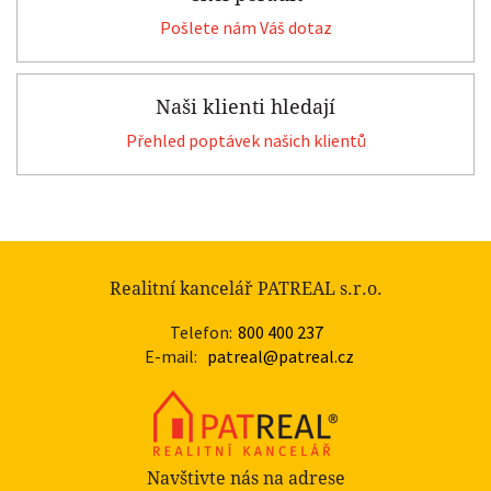
Pošlete nám Váš dotaz
Naši klienti hledají
Přehled poptávek našich klientů
Realitní kancelář PATREAL s.r.o.
Telefon:
800 400 237
E-mail:
patreal@patreal.cz
Navštivte nás na adrese