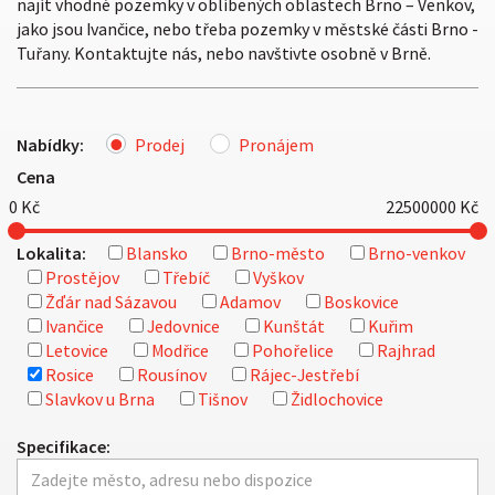
najít vhodné pozemky v oblíbených oblastech Brno – Venkov,
jako jsou Ivančice, nebo třeba pozemky v městské části Brno -
Tuřany. Kontaktujte nás, nebo navštivte osobně v Brně.
Nabídky:
Prodej
Pronájem
Cena
0
Kč
22500000
Kč
Lokalita:
Blansko
Brno-město
Brno-venkov
Prostějov
Třebíč
Vyškov
Žďár nad Sázavou
Adamov
Boskovice
Ivančice
Jedovnice
Kunštát
Kuřim
Letovice
Modřice
Pohořelice
Rajhrad
Rosice
Rousínov
Rájec-Jestřebí
Slavkov u Brna
Tišnov
Židlochovice
Specifikace: