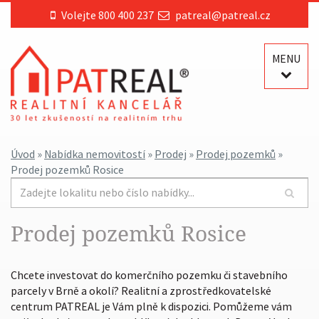
Volejte 800 400 237
patreal@patreal.cz
MENU
Úvod
»
Nabídka nemovitostí
»
Prodej
»
Prodej pozemků
»
Prodej pozemků Rosice
Prodej pozemků Rosice
Chcete investovat do komerčního pozemku či stavebního
parcely v Brně a okolí? Realitní a zprostředkovatelské
centrum PATREAL je Vám plně k dispozici. Pomůžeme vám