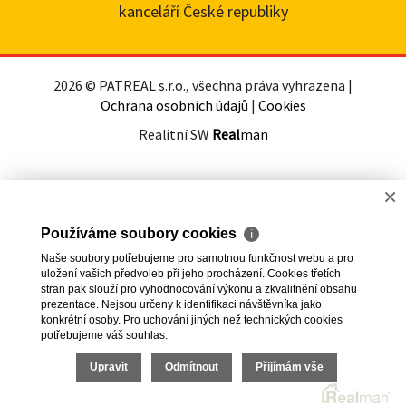
kanceláří České republiky
2026 © PATREAL s.r.o., všechna práva vyhrazena |
Ochrana osobních údajů
|
Cookies
Realitní SW
Real
man
×
Používáme soubory cookies
ℹ
Naše soubory potřebujeme pro samotnou funkčnost webu a pro
uložení vašich předvoleb při jeho procházení. Cookies třetích
stran pak slouží pro vyhodnocování výkonu a zkvalitnění obsahu
prezentace. Nejsou určeny k identifikaci návštěvníka jako
konkrétní osoby. Pro uchování jiných než technických cookies
potřebujeme váš souhlas.
Upravit
Odmítnout
Přijímám vše