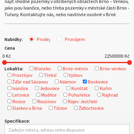
najít vhodné pozemky v oblíbených oblastech Brno – Venkov,
jako jsou Ivančice, nebo třeba pozemky v městské části Brno -
Tuřany. Kontaktujte nás, nebo navštivte osobně v Brně.
Nabídky:
Prodej
Pronájem
Cena
0
Kč
22500000
Kč
Lokalita:
Blansko
Brno-město
Brno-venkov
Prostějov
Třebíč
Vyškov
Žďár nad Sázavou
Adamov
Boskovice
Ivančice
Jedovnice
Kunštát
Kuřim
Letovice
Modřice
Pohořelice
Rajhrad
Rosice
Rousínov
Rájec-Jestřebí
Slavkov u Brna
Tišnov
Židlochovice
Specifikace: