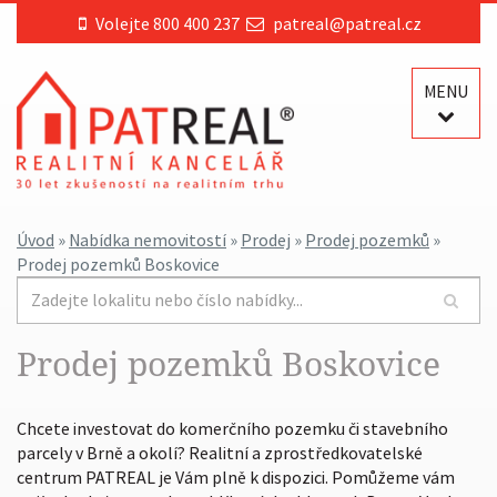
Volejte 800 400 237
patreal@patreal.cz
MENU
Úvod
»
Nabídka nemovitostí
»
Prodej
»
Prodej pozemků
»
Prodej pozemků Boskovice
Prodej pozemků Boskovice
Chcete investovat do komerčního pozemku či stavebního
parcely v Brně a okolí? Realitní a zprostředkovatelské
centrum PATREAL je Vám plně k dispozici. Pomůžeme vám