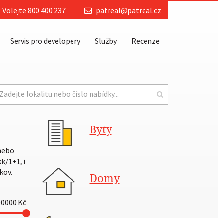
Volejte 800 400 237
patreal@patreal.cz
Servis pro developery
Služby
Recenze
Byty
 nebo
k/1+1, i
kov.
Domy
00000
Kč