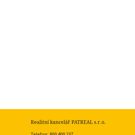
Realitní kancelář PATREAL s.r.o.
Telefon:
800 400 237