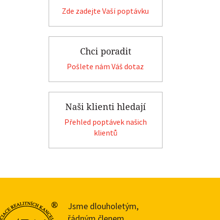
Zde zadejte Vaší poptávku
Chci poradit
Pošlete nám Váš dotaz
Naši klienti hledají
Přehled poptávek našich
klientů
Jsme dlouholetým,
řádným členem