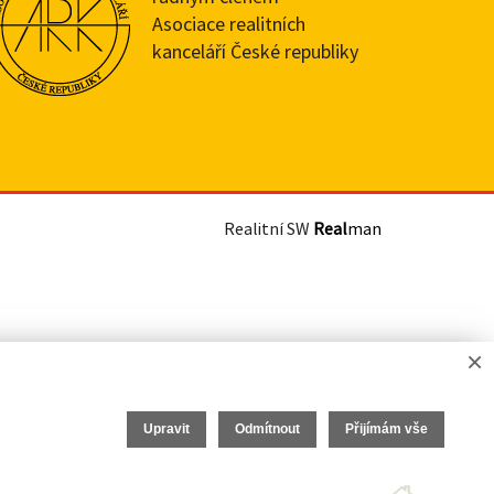
Asociace realitních
kanceláří České republiky
Realitní SW
Real
man
×
Upravit
Odmítnout
Přijímám vše