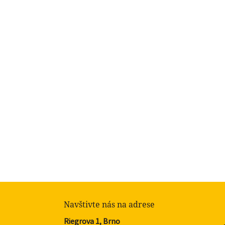
Navštivte nás na adrese
Riegrova 1, Brno