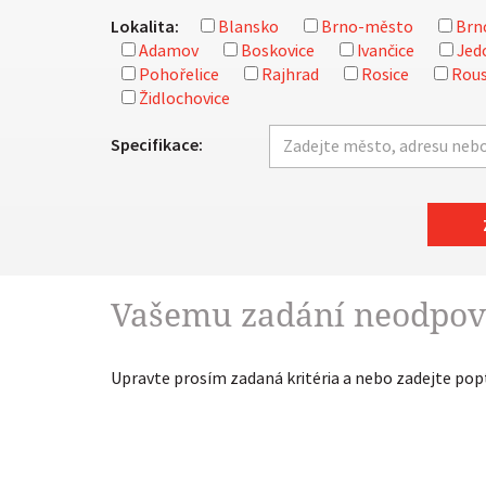
Lokalita:
Blansko
Brno-město
Brn
Adamov
Boskovice
Ivančice
Jed
Pohořelice
Rajhrad
Rosice
Rous
Židlochovice
Specifikace:
Vašemu zadání neodpov
Upravte prosím zadaná kritéria a nebo zadejte po