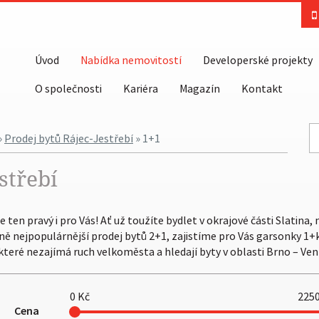
Úvod
Nabídka nemovitostí
Developerské projekty
O společnosti
Kariéra
Magazín
Kontakt
»
Prodej bytů Rájec-Jestřebí
» 1+1
střebí
ten pravý i pro Vás! Ať už toužíte bydlet v okrajové části Slatina,
Brně nejpopulárnější prodej bytů 2+1, zajistíme pro Vás garsonky 1+k
, které nezajímá ruch velkoměsta a hledají byty v oblasti Brno – Ven
0
Kč
225
Cena