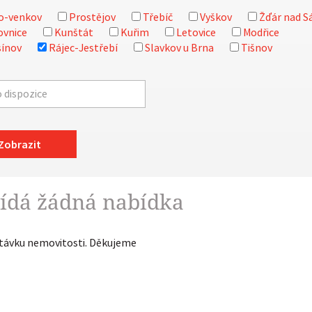
o-venkov
Prostějov
Třebíč
Vyškov
Žďár nad S
ovnice
Kunštát
Kuřim
Letovice
Modřice
ínov
Rájec-Jestřebí
Slavkov u Brna
Tišnov
Zobrazit
ídá žádná nabídka
ptávku nemovitosti. Děkujeme