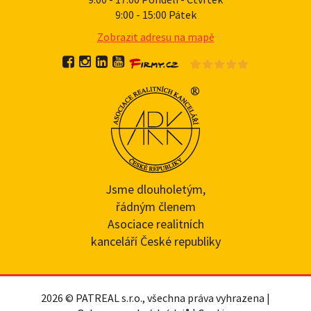
9:00 - 15:00 Pátek
Zobrazit adresu na mapě
Jsme dlouholetým,
řádným členem
Asociace realitních
kanceláří České republiky
2026 © PATREAL s.r.o., všechna práva vyhrazena |