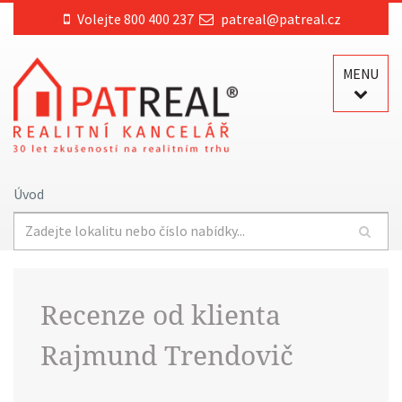
Volejte 800 400 237
patreal@patreal.cz
MENU
Úvod
Recenze od klienta
Rajmund Trendovič