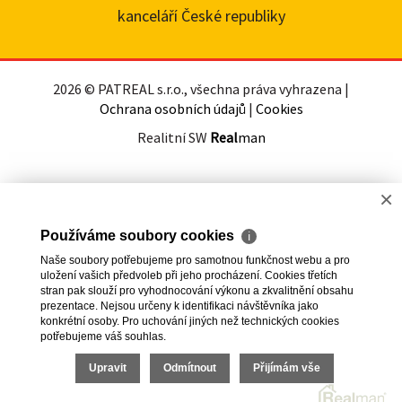
kanceláří České republiky
2026 © PATREAL s.r.o., všechna práva vyhrazena |
Ochrana osobních údajů
|
Cookies
Realitní SW
Real
man
×
Používáme soubory cookies
ℹ
Naše soubory potřebujeme pro samotnou funkčnost webu a pro
uložení vašich předvoleb při jeho procházení. Cookies třetích
stran pak slouží pro vyhodnocování výkonu a zkvalitnění obsahu
prezentace. Nejsou určeny k identifikaci návštěvníka jako
konkrétní osoby. Pro uchování jiných než technických cookies
potřebujeme váš souhlas.
Upravit
Odmítnout
Přijímám vše