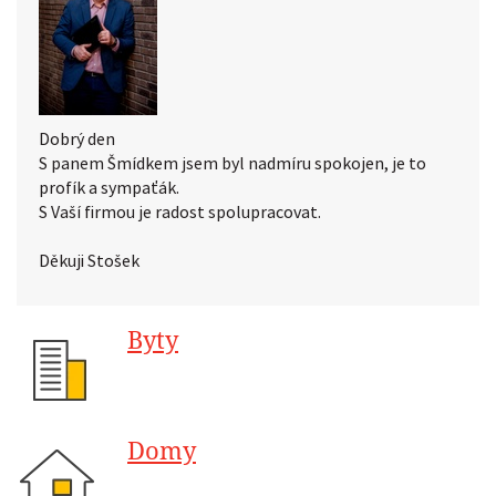
Dobrý den
S panem Šmídkem jsem byl nadmíru spokojen, je to
profík a sympaťák.
S Vaší firmou je radost spolupracovat.
Děkuji Stošek
Byty
Domy