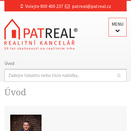
Volejte 800 400 237
patreal@patreal.cz
MENU
Úvod
Úvod