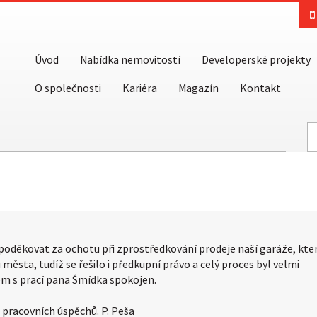
Úvod
Nabídka nemovitostí
Developerské projekty
O společnosti
Kariéra
Magazín
Kontakt
poděkovat za ochotu při zprostředkování prodeje naší garáže, kte
města, tudíž se řešilo i předkupní právo a celý proces byl velmi
sem s prací pana Šmídka spokojen.
pracovních úspěchů. P. Peša