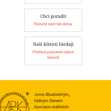
Chci poradit
Pošlete nám Váš dotaz
Naši klienti hledají
Přehled poptávek našich
klientů
Jsme dlouholetým,
řádným členem
Asociace realitních