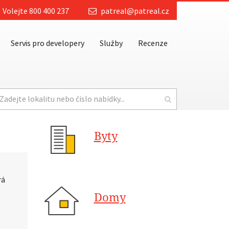
Volejte 800 400 237
patreal@patreal.cz
Servis pro developery
Služby
Recenze
Byty
rá
Domy