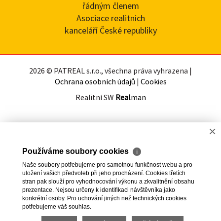
řádným členem
Asociace realitních
kanceláří České republiky
2026 © PATREAL s.r.o., všechna práva vyhrazena |
Ochrana osobních údajů
|
Cookies
Realitní SW
Real
man
×
Používáme soubory cookies
ℹ
Naše soubory potřebujeme pro samotnou funkčnost webu a pro
uložení vašich předvoleb při jeho procházení. Cookies třetích
stran pak slouží pro vyhodnocování výkonu a zkvalitnění obsahu
prezentace. Nejsou určeny k identifikaci návštěvníka jako
konkrétní osoby. Pro uchování jiných než technických cookies
potřebujeme váš souhlas.