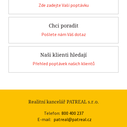
Zde zadejte Vaší poptávku
Chci poradit
Pošlete nám Váš dotaz
Naši klienti hledají
Přehled poptávek našich klientů
Realitní kancelář PATREAL s.r.o.
Telefon:
800 400 237
E-mail:
patreal@patreal.cz