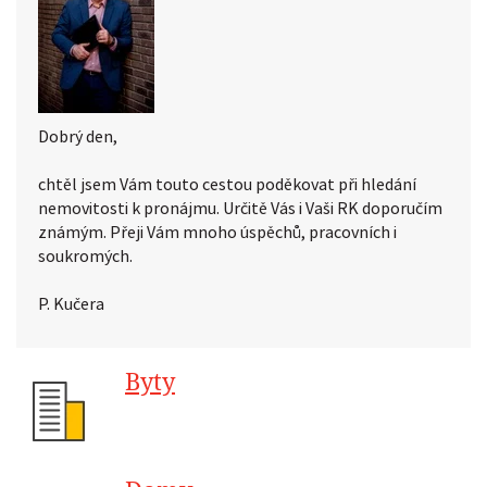
Dobrý den,
chtěl jsem Vám touto cestou poděkovat při hledání
nemovitosti k pronájmu. Určitě Vás i Vaši RK doporučím
známým. Přeji Vám mnoho úspěchů, pracovních i
soukromých.
P. Kučera
Byty