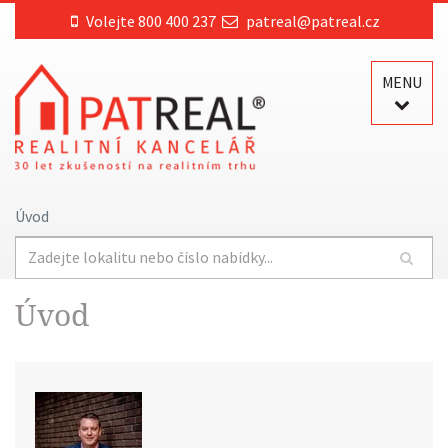
Volejte 800 400 237
patreal@patreal.cz
MENU
Úvod
Úvod