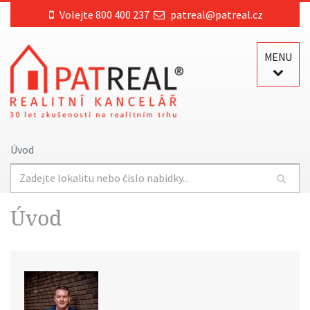
Volejte 800 400 237
patreal@patreal.cz
MENU
Úvod
Úvod