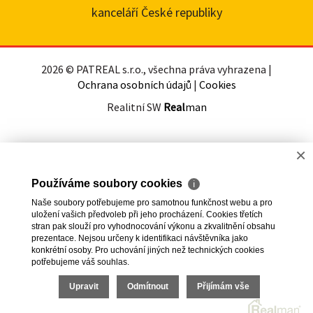
kanceláří České republiky
2026 © PATREAL s.r.o., všechna práva vyhrazena |
Ochrana osobních údajů
|
Cookies
Realitní SW
Real
man
×
Používáme soubory cookies
ℹ
Naše soubory potřebujeme pro samotnou funkčnost webu a pro
uložení vašich předvoleb při jeho procházení. Cookies třetích
stran pak slouží pro vyhodnocování výkonu a zkvalitnění obsahu
prezentace. Nejsou určeny k identifikaci návštěvníka jako
konkrétní osoby. Pro uchování jiných než technických cookies
potřebujeme váš souhlas.
Upravit
Odmítnout
Přijímám vše