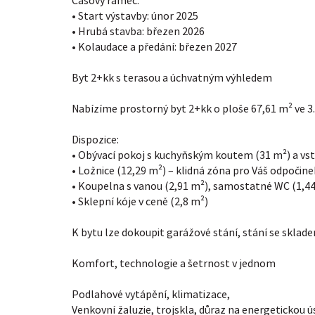
Časový rámec:
• Start výstavby: únor 2025
• Hrubá stavba: březen 2026
• Kolaudace a předání: březen 2027
Byt 2+kk s terasou a úchvatným výhledem
Nabízíme prostorný byt 2+kk o ploše 67,61 m² ve
Dispozice:
• Obývací pokoj s kuchyňským koutem (31 m²) a vs
• Ložnice (12,29 m²) – klidná zóna pro Váš odpočine
• Koupelna s vanou (2,91 m²), samostatné WC (1,44
• Sklepní kóje v ceně (2,8 m²)
K bytu lze dokoupit garážové stání, stání se skla
Komfort, technologie a šetrnost v jednom
Podlahové vytápění, klimatizace,
Venkovní žaluzie, trojskla, důraz na energetickou 