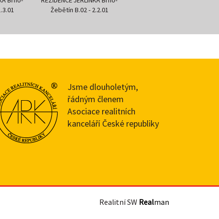
2.2.01
Žebětín B.02 - 2.3.03
Žebětín B.02 - 2.2.03
Jsme dlouholetým,
řádným členem
Asociace realitních
kanceláří České republiky
Realitní SW
Real
man