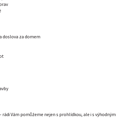
prav
ě
oda doslova za domem
vot
avby
 – rádi Vám pomůžeme nejen s prohlídkou, ale i s výhodným