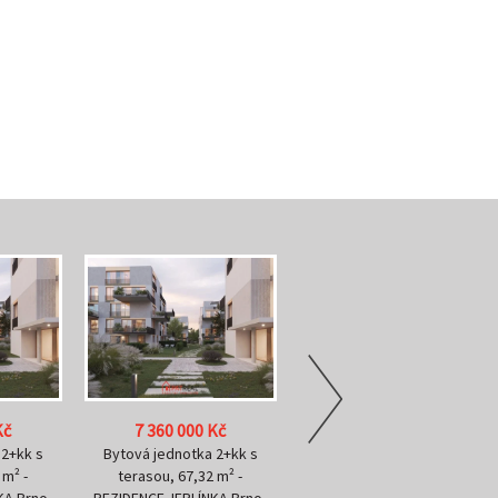
Kč
7 490 000 Kč
7 310 000 Kč
 2+kk s
Bytová jednotka 2+kk s
Bytová jednotka 2+kk s
 m² -
terasou, 67,47 m² -
terasou, 67,47 m² -
KA Brno-
REZIDENCE JERLÍNKA Brno-
REZIDENCE JERLÍNKA Brno-