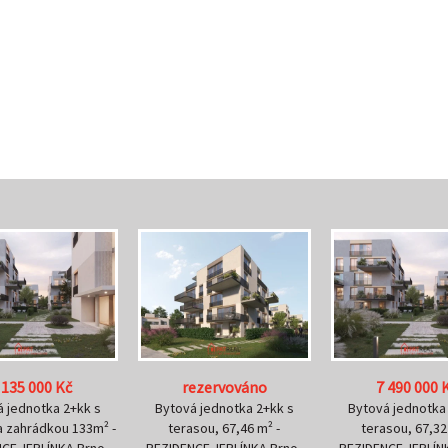
ezervováno
7 490 000 Kč
7 360 000 
 jednotka 2+kk s
Bytová jednotka 2+kk s
Bytová jednotka
sou, 67,46 m² -
terasou, 67,32 m² -
terasou, 67,32
CE JERLÍNKA Brno-
REZIDENCE JERLÍNKA Brno-
REZIDENCE JERLÍN