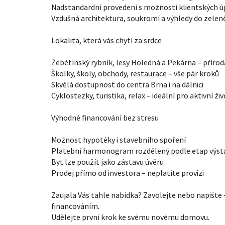
Nadstandardní provedení s možností klientských ú
Vzdušná architektura, soukromí a výhledy do zelen
Lokalita, která vás chytí za srdce
Žebětínský rybník, lesy Holedná a Pekárna – přír
Školky, školy, obchody, restaurace – vše pár kroků
Skvělá dostupnost do centra Brna i na dálnici
Cyklostezky, turistika, relax – ideální pro aktivní ži
Výhodné financování bez stresu
Možnost hypotéky i stavebního spoření
Platební harmonogram rozdělený podle etap výst
Byt lze použít jako zástavu úvěru
Prodej přímo od investora – neplatíte provizi
Zaujala Vás tahle nabídka? Zavolejte nebo napište
financováním.
Udělejte první krok ke svému novému domovu.