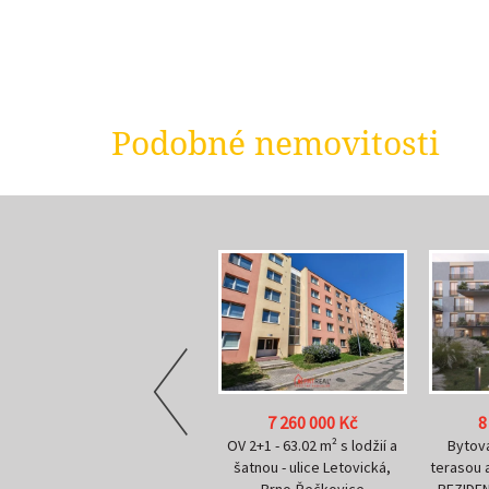
Podobné nemovitosti
7 260 000 Kč
8 135 000 Kč
r
OV 2+1 - 63.02 m² s lodžií a
Bytová jednotka 2+kk s
Bytová
šatnou - ulice Letovická,
terasou a zahrádkou 133m² -
tera
Brno-Řečkovice
REZIDENCE JERLÍNKA Brno-
REZIDEN