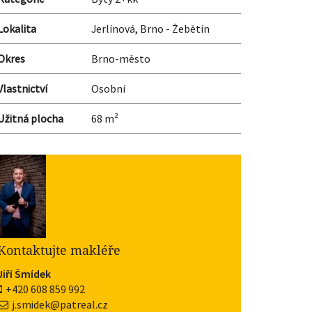
Lokalita
Jerlínová, Brno - Žebětín
Okres
Brno-město
Vlastnictví
Osobní
Užitná plocha
68 m²
Kontaktujte makléře
Jiří Šmídek
+420 608 859 992
j.smidek@patreal.cz