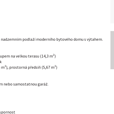
 3. nadzemním podlaží moderního bytového domu s výtahem.
tupem na velkou terasu (14,3 m²)
k
 m²), prostorná předsíň (5,67 m²)
dem nebo samostatnou garáž.
úspornost