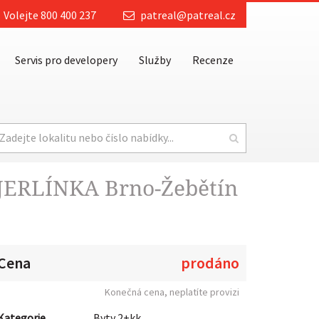
Volejte 800 400 237
patreal@patreal.cz
Servis pro developery
Služby
Recenze
 JERLÍNKA Brno-Žebětín
Cena
prodáno
Konečná cena, neplatíte provizi
Kategorie
Byty 2+kk