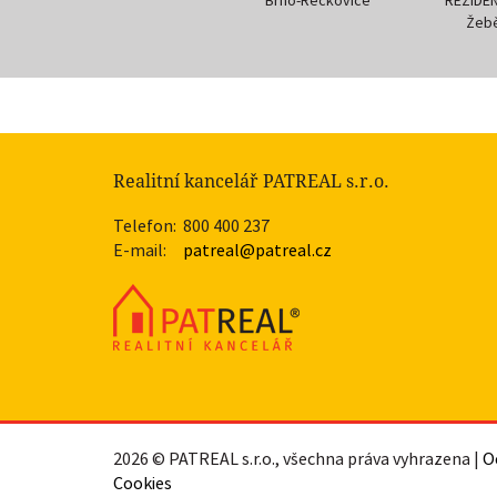
Žebětín B.03 - 3.1.02
Žebět
Realitní kancelář PATREAL s.r.o.
Telefon:
800 400 237
E-mail:
patreal@patreal.cz
2026 © PATREAL s.r.o., všechna práva vyhrazena |
O
Cookies