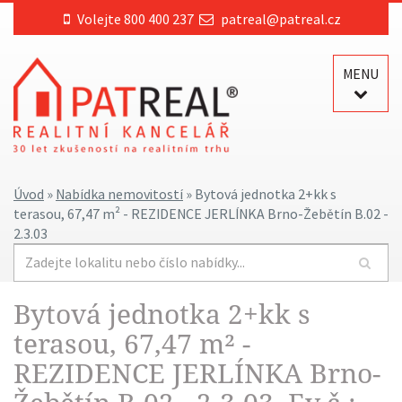
Volejte 800 400 237
patreal@patreal.cz
MENU
Úvod
»
Nabídka nemovitostí
» Bytová jednotka 2+kk s
terasou, 67,47 m² - REZIDENCE JERLÍNKA Brno-Žebětín B.02 -
2.3.03
Bytová jednotka 2+kk s
terasou, 67,47 m² -
REZIDENCE JERLÍNKA Brno-