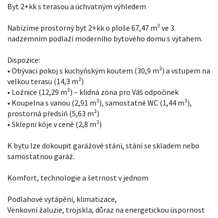
Byt 2+kk s terasou a úchvatným výhledem
Nabízíme prostorný byt 2+kk o ploše 67,47 m² ve 3.
nadzemním podlaží moderního bytového domu s výtahem.
Dispozice:
• Obývací pokoj s kuchyňským koutem (30,9 m²) a vstupem na
velkou terasu (14,3 m²)
• Ložnice (12,29 m²) – klidná zóna pro Váš odpočinek
• Koupelna s vanou (2,91 m²), samostatné WC (1,44 m²),
prostorná předsíň (5,63 m²)
• Sklepní kóje v ceně (2,8 m²)
K bytu lze dokoupit garážové stání, stání se skladem nebo
samostatnou garáž.
Komfort, technologie a šetrnost v jednom
Podlahové vytápění, klimatizace,
Venkovní žaluzie, trojskla, důraz na energetickou úspornost