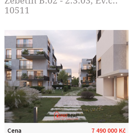
Žebětín B.02 - 2.3.03, Ev.č.:
10511
Cena
7 490 000 Kč