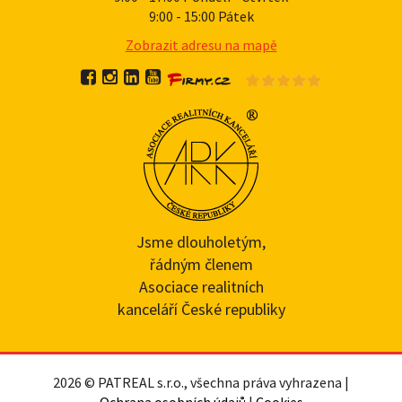
9:00 - 15:00 Pátek
Zobrazit adresu na mapě
Jsme dlouholetým,
řádným členem
Asociace realitních
kanceláří České republiky
2026 © PATREAL s.r.o., všechna práva vyhrazena |