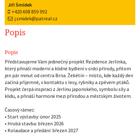
Jiří Šmídek
+420 608 859 992
j.smidek@patreal.cz
Popis
Popis
Představujeme Vám jedinečný projekt Rezidence Jerlínka,
který přináší moderní a klidné bydlení v srdci přírody, přitom
jen pár minut od centra Brna. Žebětín – místo, kde každý den
začíná příjemně, v kontaktu s lesy, rybníky a zpěvem ptáků.
Projekt čerpá inspiraci z Jerlínu japonského, symbolu síly a
klidu, a přináší harmonii mezi přírodou a městským životem.
Časový rámec:
• Start výstavby: únor 2025
• Hrubá stavba: březen 2026
• Kolaudace a předání: březen 2027