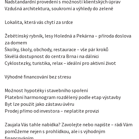
Nadstandardní provedení s možností klientských úprav
Vzdušná architektura, soukromí a výhledy do zeleně
Lokalita, která vás chytí za srdce
Žebětínský rybník, lesy Holedná a Pekárna – příroda doslova
za domem
Školky, školy, obchody, restaurace – vše pár kroků
Skvělá dostupnost do centra Brna i na dálnici
Cyklostezky, turistika, relax – ideální pro aktivní život
Výhodné financování bez stresu
Možnost hypotéky i stavebního spoření
Platební harmonogram rozdělený podle etap výstavby
Byt lze použít jako zástavu úvěru
Prodej přímo od investora – neplatíte provizi
Zaujala Vás tahle nabídka? Zavolejte nebo napište – rádi Vám
pomůžeme nejen s prohlídkou, ale i s výhodným
financováním.