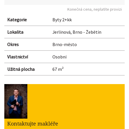
Konečná cena, neplatíte provizi
Kategorie
Byty 2+kk
Lokalita
Jerlínová, Brno - Žebětín
Okres
Brno-město
Vlastnictví
Osobní
Užitná plocha
67 m²
Kontaktujte makléře