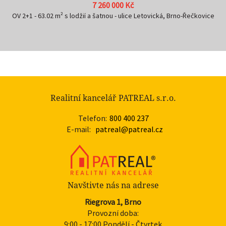
8 135 000 Kč
Bytová jednotka 2+kk s terasou a zahrádkou 133m² - REZIDENCE
JERLÍNKA Brno-Žebětín B.03 - 3.1.02
Realitní kancelář PATREAL s.r.o.
Telefon:
800 400 237
E-mail:
patreal@patreal.cz
Navštivte nás na adrese
Riegrova 1, Brno
Provozní doba:
9:00 - 17:00 Pondělí - Čtvrtek