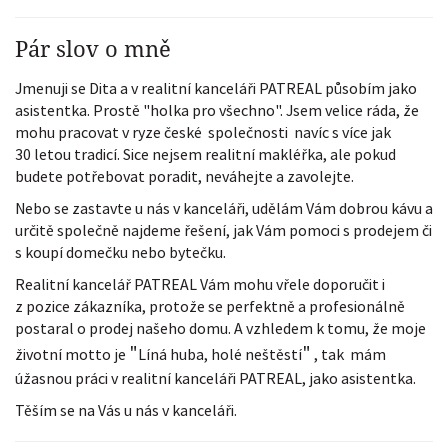
Pár slov o mně
Jmenuji se Dita a v realitní kanceláři PATREAL působím jako
asistentka. Prostě "holka pro všechno". Jsem velice ráda, že
mohu pracovat v ryze české společnosti navíc s více jak
30 letou tradicí. Sice nejsem realitní makléřka, ale pokud
budete potřebovat poradit, neváhejte a zavolejte.
Nebo se zastavte u nás v kanceláři, udělám Vám dobrou kávu a
určitě společně najdeme řešení, jak Vám pomoci s prodejem či
s koupí domečku nebo bytečku.
Realitní kancelář PATREAL Vám mohu vřele doporučit i
z pozice zákazníka, protože se perfektně a profesionálně
postaral o prodej našeho domu. A vzhledem k tomu, že moje
"
"
životní motto je
Líná huba, holé neštěstí
, tak mám
úžasnou práci v realitní kanceláři PATREAL, jako asistentka.
Těším se na Vás u nás v kanceláři.