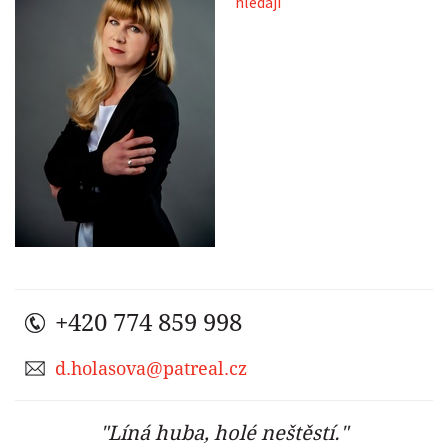
hledají
+420 774 859 998
d.holasova@patreal.cz
"Líná huba, holé neštěstí."