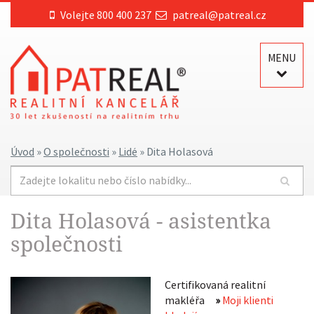
Volejte 800 400 237
patreal@patreal.cz
MENU
Úvod
»
O společnosti
»
Lidé
» Dita Holasová
Dita Holasová - asistentka
společnosti
Certifikovaná realitní
makléřa
»
Moji klienti