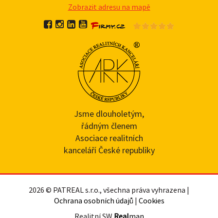
Zobrazit adresu na mapě
Jsme dlouholetým,
řádným členem
Asociace realitních
kanceláří České republiky
2026 © PATREAL s.r.o., všechna práva vyhrazena |
Ochrana osobních údajů
|
Cookies
Realitní SW
Real
man