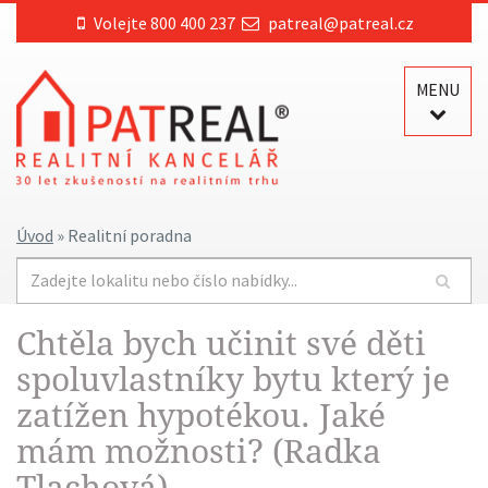
Volejte 800 400 237
patreal@patreal.cz
MENU
Úvod
» Realitní poradna
Chtěla bych učinit své děti
spoluvlastníky bytu který je
zatížen hypotékou. Jaké
mám možnosti? (Radka
Tlachová)