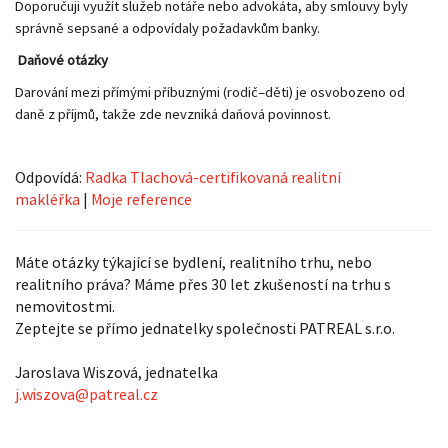
Doporučuji využít služeb notáře nebo advokáta, aby smlouvy byly
správně sepsané a odpovídaly požadavkům banky.
Daňové otázky
Darování mezi přímými příbuznými (rodič–děti) je osvobozeno od
daně z příjmů, takže zde nevzniká daňová povinnost.
Odpovídá:
Radka Tlachová-certifikovaná realitní
makléřka
|
Moje reference
Máte otázky týkající se bydlení, realitního trhu, nebo
realitního práva? Máme přes 30 let zkušeností na trhu s
nemovitostmi.
Zeptejte se přímo jednatelky společnosti PATREAL s.r.o.
Jaroslava Wiszová, jednatelka
j.wiszova@patreal.cz