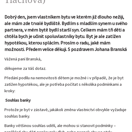
Dobrý den, jsem vlastníkem bytu ve kterém již dlouho nežiji,
ale mám zde trvalé bydliště. Bydlím s mladším synem u svého
partnera, v mém bytě bydlí starší syn. Celkem mám tři děti a
chtěla bych je učinit spoluvlastníky bytu. Byt je ale zatížen
hypotékou, kterou splácím. Prosím o radu, jaké mám
možnosti. Předem velice děkuji. S pozdravem Johana Branská
Vážená paní Branská,
děkujeme za Váš dotaz.
Předání podílu na nemovitosti dětem je možné i v případě, že je byt
zatížen hypotékou, ale je potřeba počítat s několika podmínkami a
kroky:
Souhlas banky
Protože je byt v zástavě, jakákoli změna vlastnictví obvykle vyžaduje
souhlas banky.
Banky většinou souhlas udělí, ale mohou si stanovit podmínky –
například aby děti nepřevzaly dluh, nebo naopak aby se staly