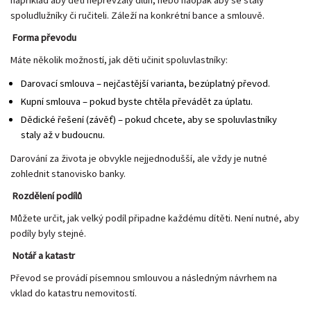
spoludlužníky či ručiteli. Záleží na konkrétní bance a smlouvě.
Forma převodu
Máte několik možností, jak děti učinit spoluvlastníky:
Darovací smlouva – nejčastější varianta, bezúplatný převod.
Kupní smlouva – pokud byste chtěla převádět za úplatu.
Dědické řešení (závěť) – pokud chcete, aby se spoluvlastníky
staly až v budoucnu.
Darování za života je obvykle nejjednodušší, ale vždy je nutné
zohlednit stanovisko banky.
Rozdělení podílů
Můžete určit, jak velký podíl připadne každému dítěti. Není nutné, aby
podíly byly stejné.
Notář a katastr
Převod se provádí písemnou smlouvou a následným návrhem na
vklad do katastru nemovitostí.